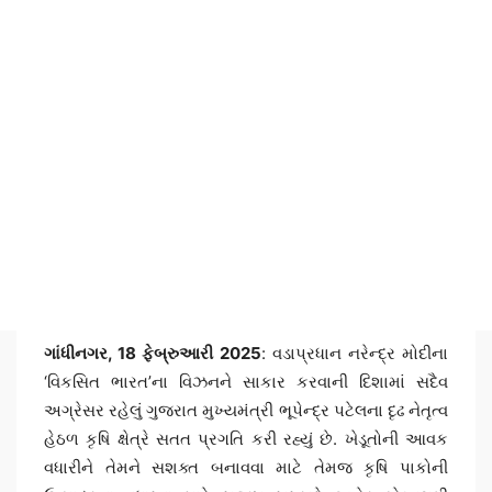
ગાંધીનગર, 18 ફેબ્રુઆરી 2025
: વડાપ્રધાન નરેન્દ્ર મોદીના
‘વિકસિત ભારત’ના વિઝનને સાકાર કરવાની દિશામાં સદૈવ
અગ્રેસર રહેલું ગુજરાત મુખ્યમંત્રી ભૂપેન્દ્ર પટેલના દૃઢ નેતૃત્વ
હેઠળ કૃષિ ક્ષેત્રે સતત પ્રગતિ કરી રહ્યું છે. ખેડૂતોની આવક
વધારીને તેમને સશક્ત બનાવવા માટે તેમજ કૃષિ પાકોની