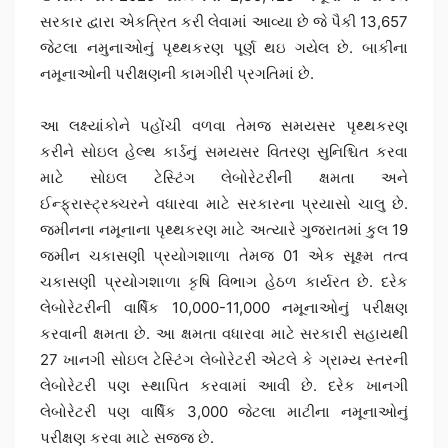
સરકાર દ્વારા એકત્રિત કરી લેવામાં આવ્યા છે જે પૈકી 13,657
જેટલા નમુનાઓનું પૃથ્થકરણ પૂર્ણ થઇ ગયેલ છે. બાકીના
નમૂનાઓની પરીક્ષણની કામગીરી પ્રગતિમાં છે.
આ લક્ષ્યાંકોને પહોંચી વળવા તેમજ સમયસર પૃથ્થકરણ
કરીને સોઇલ હેલ્થ કાર્ડનું સમયસર વિતરણ સુનિશ્ચિત કરવા
માટે સોઇલ ટેસ્ટિંગ લેબોરેટરીની ક્ષમતા અને
ઈન્ફ્રાસ્ટ્રક્ચરને વધારવા માટે સરકારના પ્રયાસો ચાલુ છે.
જમીનના નમૂનાના પૃથ્થકરણ માટે અત્યારે ગુજરાતમાં કુલ 19
જમીન ચકાસણી પ્રયોગશાળા તેમજ 01 એક સૂક્ષ્મ તત્વ
ચકાસણી પ્રયોગશાળા કૃષિ વિભાગ હેઠળ કાર્યરત છે. દરેક
લેબોરેટરીની વાર્ષિક 10,000-11,000 નમૂનાઓનું પરીક્ષણ
કરવાની ક્ષમતા છે. આ ક્ષમતા વધારવા માટે સરકારી સહાયથી
27 ખાનગી સોઇલ ટેસ્ટિંગ લેબોરેટરી એટલે કે ગ્રામ્ય સ્તરની
લેબોરેટરી પણ સ્થાપિત કરવામાં આવી છે. દરેક ખાનગી
લેબોરેટરી પણ વાર્ષિક 3,000 જેટલા માટીના નમૂનાઓનું
પરીક્ષણ કરવા માટે સજ્જ છે.