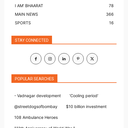
I AM' BHAARAT
78
MAIN NEWS
366
SPORTS
16
STAY CONNECTED
POPULAR SEARCHES
- Vadnagar development
'Cooling period'
@streetdogsofbombay
$10 billion investment
108 Ambulance Heroes