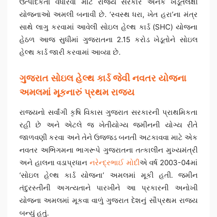
ઉત્પાદકતા વધારવા માટે રાજ્ય સરકારે અનેક ખેડૂતલક્ષી
યોજનાઓ અમલી બનાવી છે. ‘સ્વસ્થ ધરા, ખેત હરા’ના મંત્ર
સાથે લાગુ કરવામાં આવેલી સોઇલ હેલ્થ કાર્ડ (SHC) યોજના
હેઠળ આજ સુધીમાં ગુજરાતના 2.15 કરોડ ખેડૂતોને સોઇલ
હેલ્થ કાર્ડ જારી કરવામાં આવ્યા છે.
ગુજરાત સોઇલ હેલ્થ કાર્ડ જેવી નવતર યોજના
અમલમાં મૂકનારું પ્રથમ રાજ્ય
રાજ્યનો સર્વાંગી કૃષિ વિકાસ ગુજરાત સરકારની પ્રાથમિકતા
રહી છે અને એટલે જ ખેતીયોગ્ય જમીનની યોગ્ય રીતે
જાળવણી કરવા અને તેને ઉજ્જડ બનતી અટકાવવા માટે એક
નવતર અભિગમના ભાગરૂપે ગુજરાતના તત્કાલીન મુખ્યમંત્રી
અને હાલના વડાપ્રધાન
નરેન્દ્રભાઈ મોદી
એ વર્ષ 2003-04માં
‘સોઇલ હેલ્થ કાર્ડ યોજના’ અમલમાં મૂકી હતી. જમીન
તંદુરસ્તીની અગત્યતાને પારખીને આ પ્રકારની અનોખી
યોજના અમલમાં મૂકવા વાળું ગુજરાત દેશનું સૌપ્રથમ રાજ્ય
બન્યું હતું.