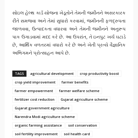
સોઇલ હેલ્થ કાર્ડ યોજના ખેડૂતોને તેમની જમીનને અસરકારક
રીતે સમજવા અને તેમાં સુધારો કરવામાં, જમીનની ફળદ્રુપતા
જાળવવા, ઉત્પાદકતા વધારવા અને તેમની જમીનને અનુરૂપ
પાક ઉગાડવામાં મદદ કરે છે. આ ઉપરાંત, તે ઇનપુટ ખર્ચ ઘટાડે
છે, આર્થિક વળતરમાં વધારો કરે છે અને ખેતી પ્રત્યે વૈજ્ઞાનિક
અભિગમને પ્રોત્સાહન આપે છે.
TAGS
agricultural development
crop productivity boost
crop yield improvement
farmer benefits
farmer empowerment
farmer welfare scheme
fertilizer cost reduction
Gujarat agriculture scheme
Gujarat government agriculture
Narendra Modi agriculture scheme
organic farming assistance
soil conservation
soil fertility improvement
soil health card