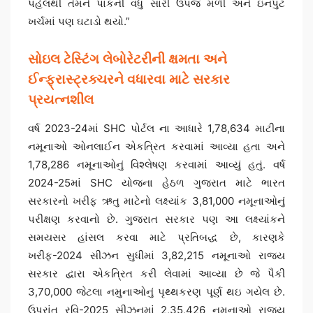
પહેલથી તેમને પાકની વધુ સારી ઉપજ મળી અને ઇનપુટ
ખર્ચમાં પણ ઘટાડો થયો.”
સોઇલ ટેસ્ટિંગ લેબોરેટરીની ક્ષમતા અને
ઈન્ફ્રાસ્ટ્રક્ચરને વધારવા માટે સરકાર
પ્રયત્નશીલ
વર્ષ 2023-24માં SHC પોર્ટલ ના આધારે 1,78,634 માટીના
નમૂનાઓ ઓનલાઈન એકત્રિત કરવામાં આવ્યા હતા અને
1,78,286 નમૂનાઓનું વિશ્લેષણ કરવામાં આવ્યું હતું. વર્ષ
2024-25માં SHC યોજના હેઠળ ગુજરાત માટે ભારત
સરકારનો ખરીફ ઋતુ માટેનો લક્ષ્યાંક 3,81,000 નમૂનાઓનું
પરીક્ષણ કરવાનો છે. ગુજરાત સરકાર પણ આ લક્ષ્યાંકને
સમયસર હાંસલ કરવા માટે પ્રતિબદ્ધ છે, કારણકે
ખરીફ-2024 સીઝન સુધીમાં 3,82,215 નમૂનાઓ રાજ્ય
સરકાર દ્વારા એકત્રિત કરી લેવામાં આવ્યા છે જે પૈકી
3,70,000 જેટલા નમુનાઓનું પૃથ્થકરણ પૂર્ણ થઇ ગયેલ છે.
ઉપરાંત રવિ-2025 સીઝનમાં 2,35,426 નમૂનાઓ રાજ્ય