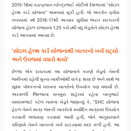
2015-16માં વડાપ્રધાન નરેન્દ્રભાઈ મોદીએ દેશભરમાં “સોઇલ
હેલ્થ કાર્ડ યોજના” અમલમાં મૂકી હતી. જે અંતર્ગત તૃતીય
તબક્કામાં વર્ષ 2016-17થી અત્યાર સુધીમાં ભારત સરકારની
યોજના હેઠળ રાજ્યના 1.25 કરોડથી વધુ ખેડૂતોને સોઇલ હેલ્થ
કાર્ડ આપવામાં આવ્યા છે.
‘સોઇલ હેલ્થ કાર્ડ યોજનાથી ખાતરનો ખર્ચ ઘટ્યો
અને ઉપજમાં વધારો થયો’
છેલ્લા એક દાયકામાં આ યોજનાને કારણે ખેડૂતો તેમની
જમીનમાં રહેલી મુખ્ય ખામીઓથી વાકેફ થયા છે અને સાથે જ
સૂક્ષ્મ પોષકતત્વો ધરાવતા ખાતરોનો ઉપયોગ પણ વધાર્યો છે.
અરવલ્લી જિલ્લાના ધનસુરા શહેરમાં રહેતા બાબુભાઈ
વસરામભાઈ પટેલ નામના ખેડૂતે જણાવ્યું કે, “SHC યોજના
હેઠળ તેમને માત્ર જરૂરી ખાતરોનો મર્યાદિત માત્રામાં ઉપયોગ
કરવાની ભલામણ કરવામાં આવી હતી, જેને અનુસરવાને
પરિણામે તેમને ખાતરનો ખર્ચ ઘટાડવામાં મદદ મળી હતી. આ