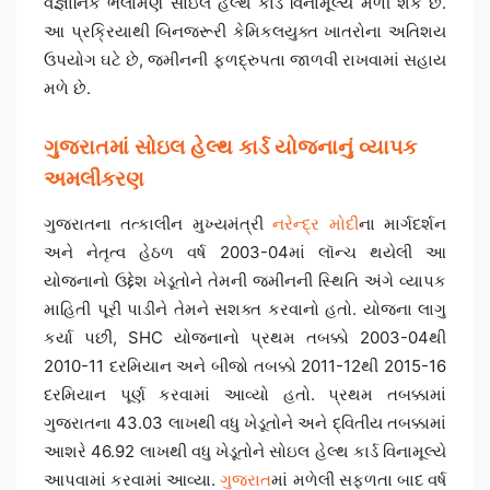
વૈજ્ઞાનિક ભલામણ સોઇલ હેલ્થ કાર્ડ વિનામૂલ્યે મળી શકે છે.
આ પ્રક્રિયાથી બિનજરૂરી કેમિકલયુક્ત ખાતરોના અતિશય
ઉપયોગ ઘટે છે, જમીનની ફળદ્રુપતા જાળવી રાખવામાં સહાય
મળે છે.
ગુજરાતમાં સોઇલ હેલ્થ કાર્ડ યોજનાનું વ્યાપક
અમલીકરણ
ગુજરાતના તત્કાલીન મુખ્યમંત્રી
નરેન્દ્ર મોદી
ના માર્ગદર્શન
અને નેતૃત્વ હેઠળ વર્ષ 2003-04માં લૉન્ચ થયેલી આ
યોજનાનો ઉદ્દેશ ખેડૂતોને તેમની જમીનની સ્થિતિ અંગે વ્યાપક
માહિતી પૂરી પાડીને તેમને સશક્ત કરવાનો હતો. યોજના લાગુ
કર્યા પછી, SHC યોજનાનો પ્રથમ તબક્કો 2003-04થી
2010-11 દરમિયાન અને બીજો તબક્કો 2011-12થી 2015-16
દરમિયાન પૂર્ણ કરવામાં આવ્યો હતો. પ્રથમ તબક્કામાં
ગુજરાતના 43.03 લાખથી વધુ ખેડૂતોને અને દ્વિતીય તબક્કામાં
આશરે 46.92 લાખથી વધુ ખેડૂતોને સોઇલ હેલ્થ કાર્ડ વિનામૂલ્યે
આપવામાં કરવામાં આવ્યા.
ગુજરાત
માં મળેલી સફળતા બાદ વર્ષ