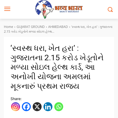
Home
GUJARAT GROUND
AHMEDABAD
‘સ્વસ્થ ધરા, ખેત હરા’ : ગુજરાતના
2.15 કરોડ ખેડૂતોને મળ્યા સોઇલ હેલ્થ...
‘સ્વસ્થ ધરા, ખેત હરા’ :
ગુજરાતના 2.15 કરોડ ખેડૂતોને
મળ્યા સોઇલ હેલ્થ કાર્ડ, આ
અનોખી યોજના અમલમાં
મૂકનારું પ્રથમ રાજ્ય
Share: