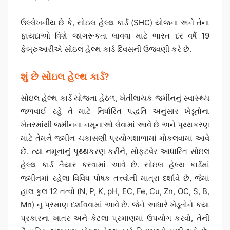
ઉલ્લેખનીય છે કે, સોઇલ હેલ્થ કાર્ડ (SHC) યોજના અને તેના
ફાયદાઓ વિશે જાગરૂકતા લાવવા માટે ભારત દર વર્ષે 19
ફેબ્રુઆરીએ સોઇલ હેલ્થ કાર્ડ દિવસની ઉજવણી કરે છે.
શું છે સોઇલ હેલ્થ કાર્ડ?
સોઇલ હેલ્થ કાર્ડ યોજના હેઠળ, ખેતીલાયક જમીનનું સ્વાસ્થ્ય
જળવાઈ રહે તે માટે નિર્ધારિત પદ્ધતિ અનુસાર ખેડૂતોના
ખેતરમાંથી જમીનના નમૂનાઓ લેવામાં આવે છે અને પૃથ્થકરણ
માટે તેમને જમીન ચકાસણી પ્રયોગશાળામાં મોકલવામાં આવે
છે. ત્યાં નમૂનાનું પૃથ્થકરણ કરીને, સોફ્ટવેર આધારિત સોઇલ
હેલ્થ કાર્ડ તૈયાર કરવામાં આવે છે. સોઇલ હેલ્થ કાર્ડમાં
જમીનમાં રહેલા વિવિધ પોષક તત્ત્વોની માત્રા દર્શાવે છે, જેમાં
હાલ કુલ 12 તત્વો (N, P, K, pH, EC, Fe, Cu, Zn, OC, S, B,
Mn) નું પ્રમાણ દર્શાવવામાં આવે છે. જેને આધારે ખેડૂતોને કયા
પ્રકારના ખાતર અને કેટલા પ્રમાણમાં ઉપયોગ કરવો, તેની