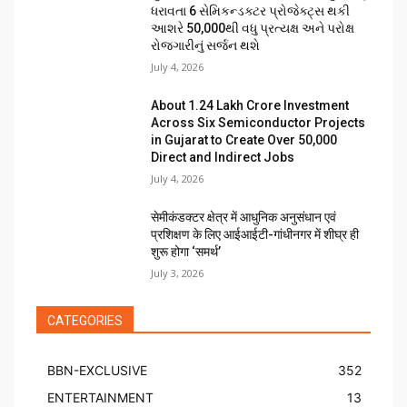
ધરાવતા 6 સેમિકન્ડક્ટર પ્રોજેક્ટ્સ થકી
આશરે 50,000થી વધુ પ્રત્યક્ષ અને પરોક્ષ
રોજગારીનું સર્જન થશે
July 4, 2026
About ₹1.24 Lakh Crore Investment
Across Six Semiconductor Projects
in Gujarat to Create Over 50,000
Direct and Indirect Jobs
July 4, 2026
सेमीकंडक्टर क्षेत्र में आधुनिक अनुसंधान एवं
प्रशिक्षण के लिए आईआईटी-गांधीनगर में शीघ्र ही
शुरू होगा ‘समर्थ’
July 3, 2026
CATEGORIES
BBN-EXCLUSIVE
352
ENTERTAINMENT
13