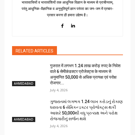
भारतवासियों व भारतवंशियों तक आधुनिक विज्ञान के माध्यम से प्राचीनतम्,
परंतु आधुनिक-वैज्ञानिक व अनुभूतिपूर्ण ज्ञान परंपरा का जन-जन में प्रचार-
प्रसार करना ही हमारा उद्देश्य है।
RELATED ARTICLES
गुजरात में लगभग 1.24 लाख करोड़ रुपए के निवेश
वाले 6 सेमीकंडक्टर प्रोजेक्ट्स के माध्यम से
अनुमानित 50,000 से अधिक प्रत्यक्ष एवं परोक्ष
रोजगार...
AHMEDABAD
July 4, 2026
ગુજરાતમાં લગભગ ₹1.24 લાખ કરોડનું રોકાણ
ધરાવતા 6 સેમિકન્ડક્ટર પ્રોજેક્ટ્સ થકી
આશરે 50,000થી વધુ પ્રત્યક્ષ અને પરોક્ષ
રોજગારીનું સર્જન થશે
AHMEDABAD
July 4, 2026