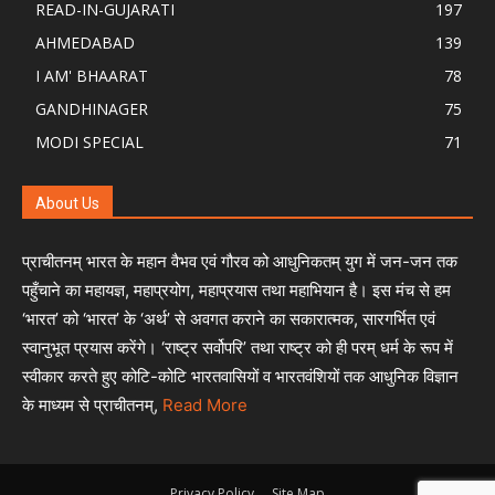
READ-IN-GUJARATI
197
AHMEDABAD
139
I AM' BHAARAT
78
GANDHINAGER
75
MODI SPECIAL
71
About Us
प्राचीतनम् भारत के महान वैभव एवं गौरव को आधुनिकतम् युग में जन-जन तक
पहुँचाने का महायज्ञ, महाप्रयोग, महाप्रयास तथा महाभियान है। इस मंच से हम
‘भारत’ को ‘भारत’ के ‘अर्थ’ से अवगत कराने का सकारात्मक, सारगर्भित एवं
स्वानुभूत प्रयास करेंगे। ‘राष्ट्र सर्वोपरि’ तथा राष्ट्र को ही परम् धर्म के रूप में
स्वीकार करते हुए कोटि-कोटि भारतवासियों व भारतवंशियों तक आधुनिक विज्ञान
के माध्यम से प्राचीतनम्,
Read More
Privacy Policy
Site Map