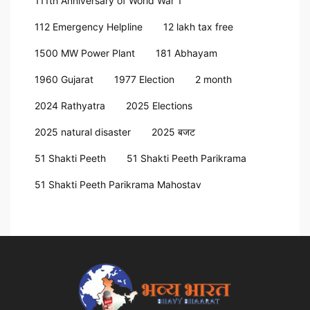
111th Anniversary of World War 1
112 Emergency Helpline
12 lakh tax free
1500 MW Power Plant
181 Abhayam
1960 Gujarat
1977 Election
2 month
2024 Rathyatra
2025 Elections
2025 natural disaster
2025 बजट
51 Shakti Peeth
51 Shakti Peeth Parikrama
51 Shakti Peeth Parikrama Mahostav