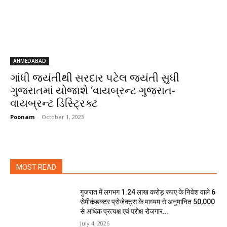
AHMEDABAD
ગાંધી જયંતીથી સરદાર પટેલ જયંતી સુધી
ગુજરાતમાં યોજાશે ‘વાયબ્રન્ટ ગુજરાત-
વાયબ્રન્ટ ડિસ્ટ્રિક્ટ
Poonam
-
October 1, 2023
MOST READ
गुजरात में लगभग 1.24 लाख करोड़ रुपए के निवेश वाले 6
सेमीकंडक्टर प्रोजेक्ट्स के माध्यम से अनुमानित 50,000
से अधिक प्रत्यक्ष एवं परोक्ष रोजगार...
July 4, 2026