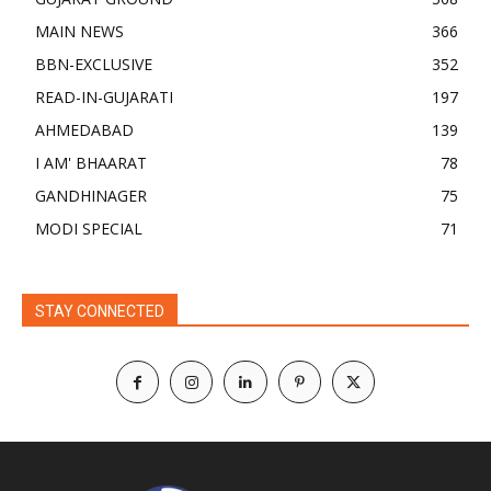
MAIN NEWS
366
BBN-EXCLUSIVE
352
READ-IN-GUJARATI
197
AHMEDABAD
139
I AM' BHAARAT
78
GANDHINAGER
75
MODI SPECIAL
71
STAY CONNECTED