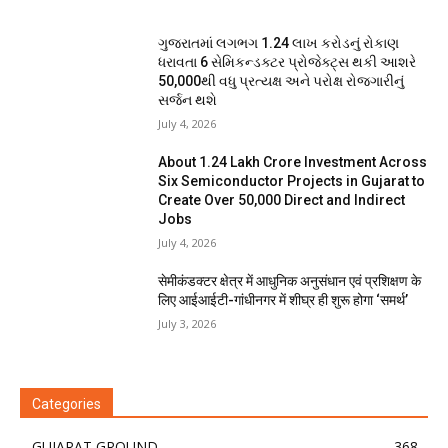
ગુજરાતમાં લગભગ ₹1.24 લાખ કરોડનું રોકાણ
ધરાવતા 6 સેમિકન્ડક્ટર પ્રોજેક્ટ્સ થકી આશરે
50,000થી વધુ પ્રત્યક્ષ અને પરોક્ષ રોજગારીનું
સર્જન થશે
July 4, 2026
About ₹1.24 Lakh Crore Investment Across
Six Semiconductor Projects in Gujarat to
Create Over 50,000 Direct and Indirect
Jobs
July 4, 2026
सेमीकंडक्टर क्षेत्र में आधुनिक अनुसंधान एवं प्रशिक्षण के
लिए आईआईटी-गांधीनगर में शीघ्र ही शुरू होगा ‘समर्थ’
July 3, 2026
Categories
GUJARAT GROUND
368