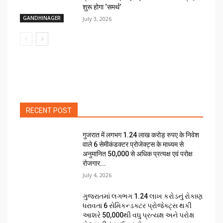
शुरू होगा ‘समर्थ’
GANDHINAGER
July 3, 2026
RECENT POST
गुजरात में लगभग 1.24 लाख करोड़ रुपए के निवेश
वाले 6 सेमीकंडक्टर प्रोजेक्ट्स के माध्यम से
अनुमानित 50,000 से अधिक प्रत्यक्ष एवं परोक्ष
रोजगार...
July 4, 2026
ગુજરાતમાં લગભગ ₹1.24 લાખ કરોડનું રોકાણ
ધરાવતા 6 સેમિકન્ડક્ટર પ્રોજેક્ટ્સ થકી
આશરે 50,000થી વધુ પ્રત્યક્ષ અને પરોક્ષ