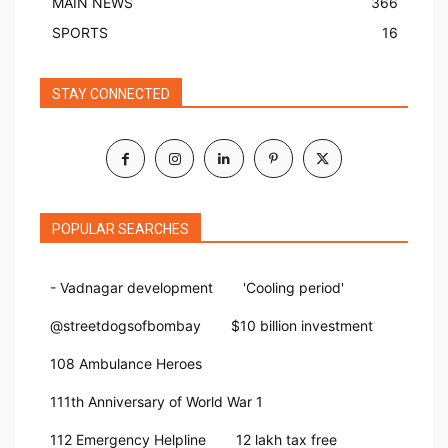
MAIN NEWS
366
SPORTS
16
STAY CONNECTED
POPULAR SEARCHES
- Vadnagar development
'Cooling period'
@streetdogsofbombay
$10 billion investment
108 Ambulance Heroes
111th Anniversary of World War 1
112 Emergency Helpline
12 lakh tax free