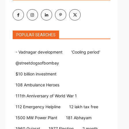
POPULAR SEARCHES
- Vadnagar development
'Cooling period'
@streetdogsofbombay
$10 billion investment
108 Ambulance Heroes
111th Anniversary of World War 1
112 Emergency Helpline
12 lakh tax free
1500 MW Power Plant
181 Abhayam
1960 Gujarat
1977 Election
2 month