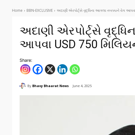
Home
BBN-EXCLUSIVE
અદાણી એરપોર્ટ્સે વૃદ્ધિના આગલા તબક્કાને વેગ આપવા
અદાણી એરપોર્ટ્સે વૃદ્ધિ
આપવા USD 750 મિલિયનનું
Share:
By
Bhavy Bhaarat News
June 4, 2025