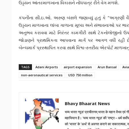
ઉડ્ડયન આંતરમાળખાના વિકાસને નોંધપાત્ર રીતે વેગ મળશે.
કંપનીના સી.ઇ.ઓ. અરુણ બંસલે જણાવ્યું હતું કે “અગ્રણી 
ઉડ્ડયન માળખાના લાંબા ગાળાના મૂલ્ય અને સંભાવનાઓ પર ભાર
અનુભવ કરાવવા માટે નિરંતર કામગીરી સાથે ટેકનોલોજીનો ઉપય
જોડાણને પ્રાથમિકતા આપવાના માર્ગ પર આગળ વધી રહી છે. ગ
બેન્ચમાર્ક પ્રસ્થાપિત કરવા સાથે વિશ્વ-સ્તરીય એરપોર્ટ માળખાનું 
TAGS
Adani Airports
airport expansion
Arun Bansal
Avia
non-aeronautical services
USD 750 million
Bhavy Bhaarat News
भव्य भारत न्यूज़’ प्राचीतनम् भारत के महान वैभव एवं
महाभियान है। ‘भव्य भारत न्यूज़’ की ‘राष्ट्र – धर्म सर
को ‘भारत’ के ‘अर्थ’ से अवगत कराने का सकारात्मक, सारगर्