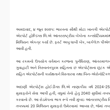
અમદાવાદ, ૪ જૂન ૨૦૨૫: ભારતના સૌથી મોટા ખાનગી એરપોર્
એરપોર્ટ હોલ્ડિંગ્સ લિ.એ આંતરરાષ્ટ્રીય બેંકોના કન્સોર્ટિ
મિલિયન એકત્ર કર્યા છે. ફર્સ્ટ અબુ ધાબી બેંક, બાર્કલેઝ પીએલસી
આવી હતી.
આ રકમનો ઉપયોગ વર્તમાન કરજના પુર્નધિરાણ, આંતરમાળખાની
ગુવાહાટી અને તિરુવનંતપુરમ સહિતના છ એરપોર્ટ્સના છૂટક એ
સહિત એરપોર્ટસની કાર્યક્ષતાને વિસ્તારવા તથા બિન-એરોનોટિકલ 
અદાણી એરપોર્ટ્સ હોઈડીંગ્સ લિ.એ નાણાકીય વર્ષ 2024-2
મુસાફરોને સેવા આપી હતી, વધુમાં તેનો હેતુ 2040 સુધીમાં તબક્
કરવાનો છે. આ રોડમેપના ભાગ રૂપે નવી મુંબઇ આંતરરાષ્ટ્રીય વ
તબક્કામાં 20 મિલિયન મુસાફરો ઉમેરવામાં આવ્યા છે, જેમાં તબક્