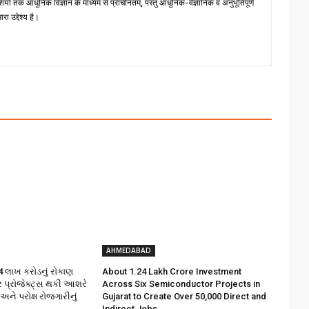
ों तक आधुनिक विज्ञान के माध्यम से प्राचीनतम्, परंतु आधुनिक-वैज्ञानिक व अनुभूतिपूर्ण
ा उद्देश्य है।
AHMEDABAD
 લાખ કરોડનું રોકાણ
About ₹1.24 Lakh Crore Investment
ર પ્રોજેક્ટ્સ થકી આશરે
Across Six Semiconductor Projects in
 અને પરોક્ષ રોજગારીનું
Gujarat to Create Over 50,000 Direct and
Indirect Jobs