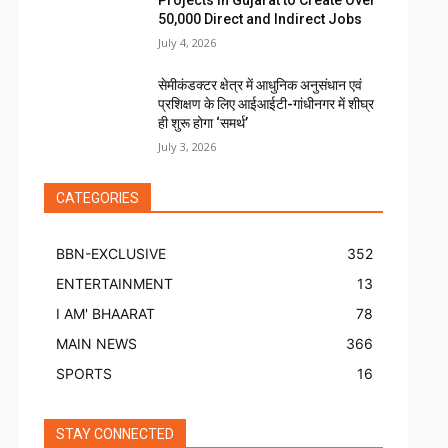
Projects in Gujarat to Create Over
50,000 Direct and Indirect Jobs
July 4, 2026
सेमीकंडक्टर क्षेत्र में आधुनिक अनुसंधान एवं
प्रशिक्षण के लिए आईआईटी-गांधीनगर में शीघ्र
ही शुरू होगा ‘समर्थ’
July 3, 2026
CATEGORIES
BBN-EXCLUSIVE
352
ENTERTAINMENT
13
I AM' BHAARAT
78
MAIN NEWS
366
SPORTS
16
STAY CONNECTED