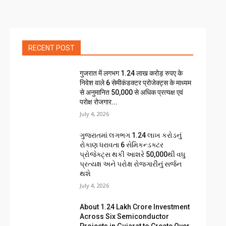
RECENT POST
गुजरात में लगभग 1.24 लाख करोड़ रुपए के
निवेश वाले 6 सेमीकंडक्टर प्रोजेक्ट्स के माध्यम
से अनुमानित 50,000 से अधिक प्रत्यक्ष एवं
परोक्ष रोजगार...
July 4, 2026
ગુજરાતમાં લગભગ ₹1.24 લાખ કરોડનું
રોકાણ ધરાવતા 6 સેમિકન્ડક્ટર
પ્રોજેક્ટ્સ થકી આશરે 50,000થી વધુ
પ્રત્યક્ષ અને પરોક્ષ રોજગારીનું સર્જન
થશે
July 4, 2026
About ₹1.24 Lakh Crore Investment
Across Six Semiconductor