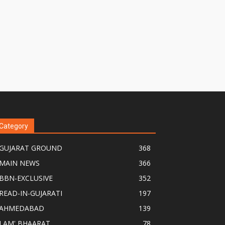
Category
GUJARAT GROUND
368
MAIN NEWS
366
BBN-EXCLUSIVE
352
READ-IN-GUJARATI
197
AHMEDABAD
139
I AM' BHAARAT
78