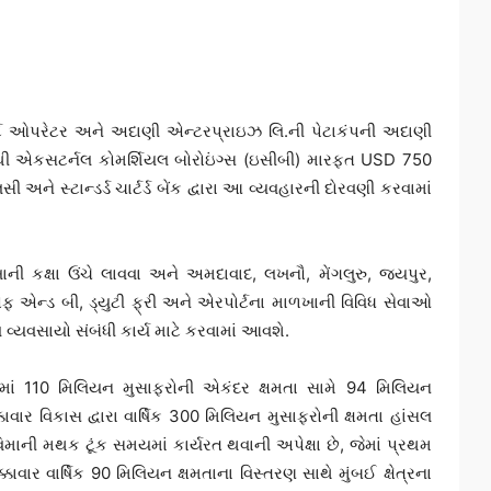
ટ ઓપરેટર અને અદાણી એન્ટરપ્રાઇઝ લિ.ની પેટાકંપની અદાણી
યમમાંથી એકસટર્નલ કોમર્શિયલ બોરોઇંગ્સ (ઇસીબી) મારફત USD 750
 અને સ્ટાન્ડર્ડ ચાર્ટર્ડ બેંક દ્વારા આ વ્યવહારની દોરવણી કરવામાં
 કક્ષા ઉંચે લાવવા અને અમદાવાદ, લખનૌ, મેંગલુરુ, જયપુર,
ફ એન્ડ બી, ડ્યુટી ફ્રી અને એરપોર્ટના માળખાની વિવિધ સેવાઓ
વ્યવસાયો સંબંધી કાર્ય માટે કરવામાં આવશે.
5માં 110 મિલિયન મુસાફરોની એકંદર ક્ષમતા સામે 94 મિલિયન
કાવાર વિકાસ દ્વારા વાર્ષિક 300 મિલિયન મુસાફરોની ક્ષમતા હાંસલ
િમાની મથક ટૂંક સમયમાં કાર્યરત થવાની અપેક્ષા છે, જેમાં પ્રથમ
કાવાર વાર્ષિક 90 મિલિયન ક્ષમતાના વિસ્તરણ સાથે મુંબઈ ક્ષેત્રના