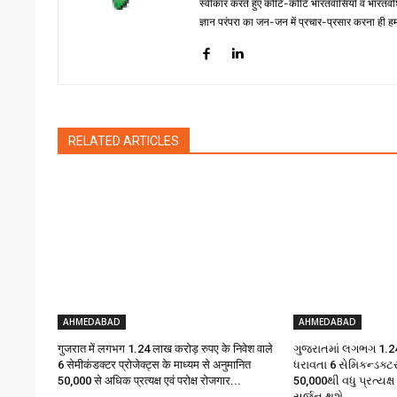
स्वीकार करते हुए कोटि-कोटि भारतवासियों व भारतवंशिय
ज्ञान परंपरा का जन-जन में प्रचार-प्रसार करना ही हमार
RELATED ARTICLES
AHMEDABAD
AHMEDABAD
गुजरात में लगभग 1.24 लाख करोड़ रुपए के निवेश वाले
ગુજરાતમાં લગભગ ₹1.24
6 सेमीकंडक्टर प्रोजेक्ट्स के माध्यम से अनुमानित
ધરાવતા 6 સેમિકન્ડક્ટ
50,000 से अधिक प्रत्यक्ष एवं परोक्ष रोजगार...
50,000થી વધુ પ્રત્યક્ષ
સર્જન થશે