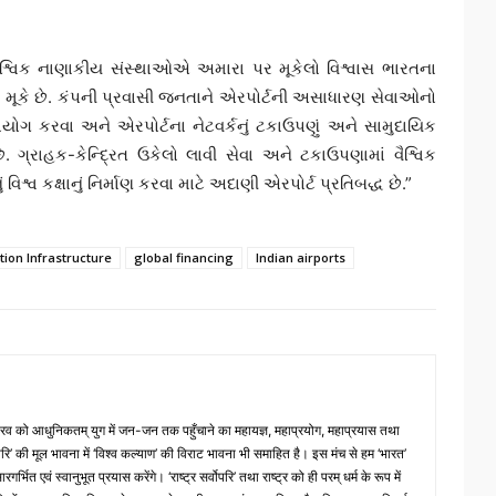
વૈશ્વિક નાણાકીય સંસ્થાઓએ અમારા પર મૂકેલો વિશ્વાસ ભારતના
 મૂકે છે. કંપની પ્રવાસી જનતાને એરપોર્ટની અસાધારણ સેવાઓનો
ોગ કરવા અને એરપોર્ટના નેટવર્કનું ટકાઉપણું અને સામુદાયિક
્રાહક-કેન્દ્રિત ઉકેલો લાવી સેવા અને ટકાઉપણામાં વૈશ્વિક
વિશ્વ કક્ષાનું નિર્માણ કરવા માટે અદાણી એરપોર્ટ પ્રતિબદ્ધ છે.”
tion Infrastructure
global financing
Indian airports
 गौरव को आधुनिकतम् युग में जन-जन तक पहुँचाने का महायज्ञ, महाप्रयोग, महाप्रयास तथा
्वोपरि’ की मूल भावना में ‘विश्व कल्याण’ की विराट भावना भी समाहित है। इस मंच से हम ‘भारत’
भित एवं स्वानुभूत प्रयास करेंगे। ‘राष्ट्र सर्वोपरि’ तथा राष्ट्र को ही परम् धर्म के रूप में