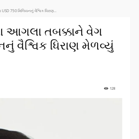
 USD 750 મિલિયનનું વૈશ્વિક ધિરાણ...
ના આગલા તબક્કાને વેગ
 વૈશ્વિક ધિરાણ મેળવ્યું
128