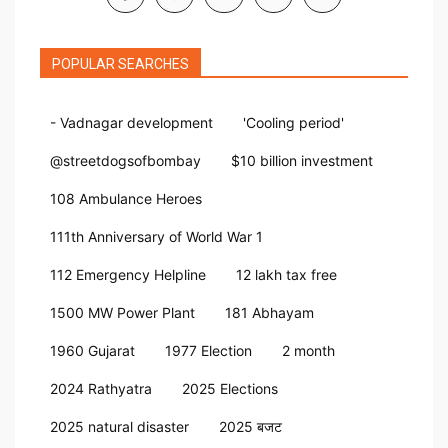
POPULAR SEARCHES
- Vadnagar development
'Cooling period'
@streetdogsofbombay
$10 billion investment
108 Ambulance Heroes
111th Anniversary of World War 1
112 Emergency Helpline
12 lakh tax free
1500 MW Power Plant
181 Abhayam
1960 Gujarat
1977 Election
2 month
2024 Rathyatra
2025 Elections
2025 natural disaster
2025 बजट