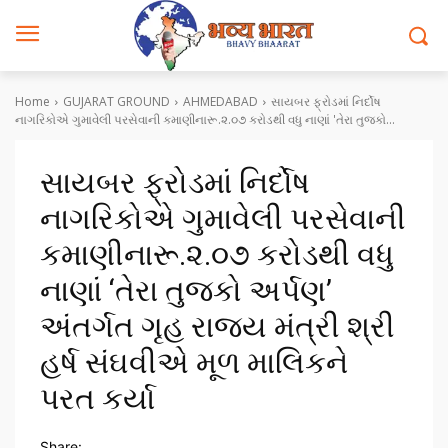
Home
GUJARAT GROUND
AHMEDABAD
સાયબર ફ્રોડમાં નિર્દોષ
નાગરિકોએ ગુમાવેલી પરસેવાની કમાણીનારૂ.૨.૦૭ કરોડથી વધુ નાણાં 'તેરા તુજકો...
સાયબર ફ્રોડમાં નિર્દોષ
નાગરિકોએ ગુમાવેલી પરસેવાની
કમાણીનારૂ.૨.૦૭ કરોડથી વધુ
નાણાં ‘તેરા તુજકો અર્પણ’
અંતર્ગત ગૃહ રાજ્ય મંત્રી શ્રી
હર્ષ સંઘવીએ મૂળ માલિકને
પરત કર્યા
Share: