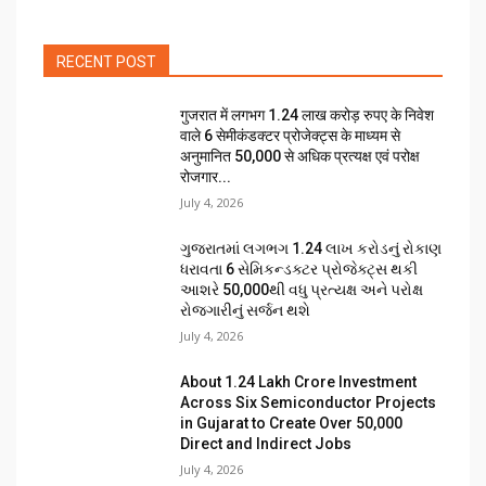
RECENT POST
गुजरात में लगभग 1.24 लाख करोड़ रुपए के निवेश
वाले 6 सेमीकंडक्टर प्रोजेक्ट्स के माध्यम से
अनुमानित 50,000 से अधिक प्रत्यक्ष एवं परोक्ष
रोजगार...
July 4, 2026
ગુજરાતમાં લગભગ ₹1.24 લાખ કરોડનું રોકાણ
ધરાવતા 6 સેમિકન્ડક્ટર પ્રોજેક્ટ્સ થકી
આશરે 50,000થી વધુ પ્રત્યક્ષ અને પરોક્ષ
રોજગારીનું સર્જન થશે
July 4, 2026
About ₹1.24 Lakh Crore Investment
Across Six Semiconductor Projects
in Gujarat to Create Over 50,000
Direct and Indirect Jobs
July 4, 2026