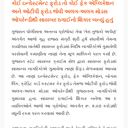
કોઈ ઇન્વેસ્ટમેન્ટ ફ્રોડ તો કોઈ ફેક એપ્લિકેશન
અને ઓટીપી ફ્રોડ જેવી અલગ-અલગ મોડસ
ઓપરેન્ડીથી સાયબર ઠગાઈનો શિકાર બન્યું હતું
ગુજરાત પોલીસના અનન્ય પ્રોજેક્ટ તેવા ‘તેરા તુજકો અર્પણ’
અંતર્ગત આજે ગૃહ રાજ્ય મંત્રી શ્રી હર્ષ સંઘવીએ તેમના
કાર્યાલય ખાતેથી સાયબર ફ્રોડમાં નિર્દોષ નાગરિકોએ ગુમાવેલી
પરસેવાની કમાણીના નાણાં તેના મૂળ માલિકને પરત કર્યા છે.
ગુજરાત સ્ટેટ સાયબર ક્રાઈમ સેલ દ્વારા સાયબર ફ્રોડમાં
સામાન્ય નાગરિકોએ ગુમાવેલા નાણાં રિફંડ મેળવવામાં આવ્યા
છે. આ નાણાં ઇન્વેસ્ટમેન્ટ ફ્રોડ, ફેક એપ્લિકેશન, બોગસ
લિંક, ક્રેડિટ કાર્ડ કસ્ટમર કેર ફ્રોડ તેમજ ઓટીપી ફ્રોડ જેવી
અલગ-અલગ મોડસ ઓપરેન્ડીથી ગુજરાતના નાગરિકોએ
ગુમાવ્યા હતા. સાયબર ઠગાઈનો શિકાર બનેલા આ ૯
વ્યક્તિઓને આજે આ પ્રોજેક્ટ અંતર્ગત રૂ. ૨.૦૭ કરોડથી
વધુની રકમ પરત કરવામાં આવી છે.