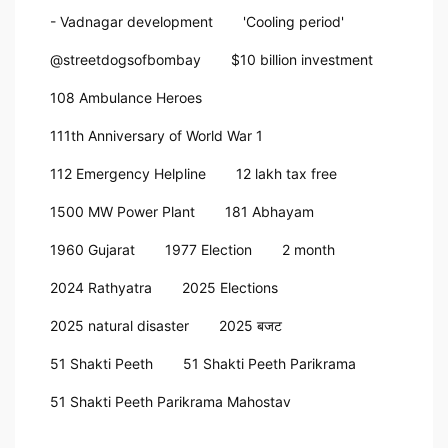
- Vadnagar development
'Cooling period'
@streetdogsofbombay
$10 billion investment
108 Ambulance Heroes
111th Anniversary of World War 1
112 Emergency Helpline
12 lakh tax free
1500 MW Power Plant
181 Abhayam
1960 Gujarat
1977 Election
2 month
2024 Rathyatra
2025 Elections
2025 natural disaster
2025 बजट
51 Shakti Peeth
51 Shakti Peeth Parikrama
51 Shakti Peeth Parikrama Mahostav