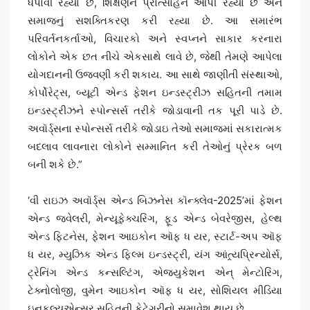
ધપાવી રહ્યા છે, શિક્ષણને પ્રોત્સાહન આપી રહ્યા છે અને
સમાજનું સશક્તિકરણ કરી રહ્યા છે. આ સમારંભ
પરિવર્તનકર્તાઓ, વિચારકો અને સ્વપ્નને સાકાર કરનારા
લોકોને એક છત નીચે એકસાથે લાવે છે, જેથી તેમણે આપેલા
યોગદાનની ઉજવણી કરી શકાય. આ સાથે જાણીતી સંસ્થાઓ,
કોર્પોરેટ્સ, બ્યૂટી એન્ડ ફેશન ઇન્ડસ્ટ્રીઝ સહિતની તમામ
ઇન્ડસ્ટ્રીઝને સ્પોન્સર્સ તરીકે જોડાવાની તક પૂરી પાડે છે.
અવૉર્ડ્સના સ્પોન્સર્સ તરીકે જોડાઇ તેઓ સમાજમાં સકારાત્મક
બદલાવ લાવનારા લોકોને સમ્માનિત કરી તેઓનું પ્રેરક બળ
બની શકે છે.”
‘વી રાઇઝ અવૉર્ડ્સ એન્ડ બિઝનેસ કૉન્ક્લેવ-2025’માં ફેશન
એન્ડ જ્વેલરી, મેન્યૂફેક્ચરિંગ, ફૂડ એન્ડ બેવરેજીસ, હેલ્થ
એન્ડ ફિટનેસ, ફેશન આઇકોન ઑફ ધ યર, સ્ટાર્ટ-અપ ઑફ
ધ યર, મ્યુઝિક એન્ડ ફિલ્મ ઇન્ડસ્ટ્રી, યંગ આંત્ર્યપ્રિન્યોર્સ,
ટ્રેનિંગ એન્ડ કન્સલ્ટિંગ, એજ્યુકેશન એન્ મેન્ટોરિંગ,
ટેક્નોલોજી, વુમેન આઇકોન ઑફ ધ યર, સોશિયલ મીડિયા
ઇનફ્લ્યુએન્સર સહિતની કેટેગરીનો સમાવેશ થાય છે.