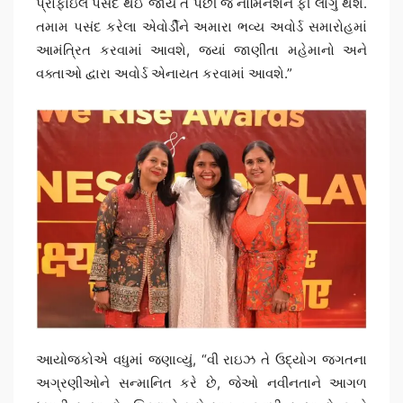
પ્રોફાઇલ પસંદ થઈ જાય તે પછી જ નોમિનેશન ફી લાગુ થશે.
તમામ પસંદ કરેલા એવોર્ડીને અમારા ભવ્ય અવોર્ડ સમારોહમાં
આમંત્રિત કરવામાં આવશે, જ્યાં જાણીતા મહેમાનો અને
વક્તાઓ દ્વારા અવોર્ડ એનાયત કરવામાં આવશે.”
આયોજકોએ વધુમાં જણાવ્યું, “વી રાઇઝ તે ઉદ્યોગ જગતના
અગ્રણીઓને સન્માનિત કરે છે, જેઓ નવીનતાને આગળ