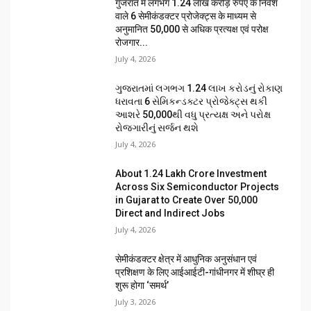
गुजरात में लगभग 1.24 लाख करोड़ रुपए के निवेश
वाले 6 सेमीकंडक्टर प्रोजेक्ट्स के माध्यम से
अनुमानित 50,000 से अधिक प्रत्यक्ष एवं परोक्ष
रोजगार...
July 4, 2026
ગુજરાતમાં લગભગ ₹1.24 લાખ કરોડનું રોકાણ
ધરાવતા 6 સેમિકન્ડક્ટર પ્રોજેક્ટ્સ થકી
આશરે 50,000થી વધુ પ્રત્યક્ષ અને પરોક્ષ
રોજગારીનું સર્જન થશે
July 4, 2026
About ₹1.24 Lakh Crore Investment
Across Six Semiconductor Projects
in Gujarat to Create Over 50,000
Direct and Indirect Jobs
July 4, 2026
सेमीकंडक्टर क्षेत्र में आधुनिक अनुसंधान एवं
प्रशिक्षण के लिए आईआईटी-गांधीनगर में शीघ्र ही
शुरू होगा ‘समर्थ’
July 3, 2026