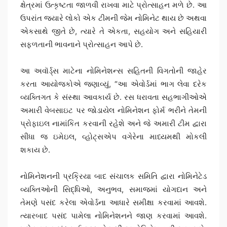
ક્ષેત્રમાં ઉત્કૃષ્ટતા જાળવી રાખવા માટે પ્રોત્સાહન મળે છે. આ
ઉપરાંત જ્યારે લોકો એક ટીમની જેમ નોમિનેટ થાય છે અથવા
એકસાથે જીતે છે, ત્યારે તે એકતા, સહયોગ અને સહિયારી
સફળતાની ભાવનાને પ્રોત્સાહન આપે છે.
આ અવૉર્ડ્સ માટેના નોમિનેશન્સ સહિતની વિગતોની જાહેર
કરતા આયોજકોએ જણાવ્યું, “આ એવોર્ડમાં ભાગ લેવા દરેક
વ્યક્તિગત કે સંસ્થા આવકાર્ય છે. રસ ધરાવતા સહભાગીઓએ
અમારી વેબસાઇટ પર જોડાયેલ નોમિનેશન ફોર્મ ભરીને તેમની
પ્રોફાઇલ નામાંકિત કરવાની રહેશે અને જે અમારી ટીમ દ્વારા
સીધા જ ઇમેઇલ, વ્હોટ્સએપ વગેરેના માધ્યમથી મોકલી
શકાય છે.
નોમિનેશનની પ્રક્રિયા બાદ સંચાલક સમિતિ દ્વારા નોમિનેટેડ
વ્યક્તિઓની સિદ્ધિઓ, અનુભવ, સમાજમાં યોગદાન અને
તેમણે પસંદ કરેલા એવોર્ડના આધારે સમીક્ષા કરવામાં આવશે.
ત્યારબાદ પસંદ પામેલા નોમિનેશનને જાણ કરવામાં આવશે.