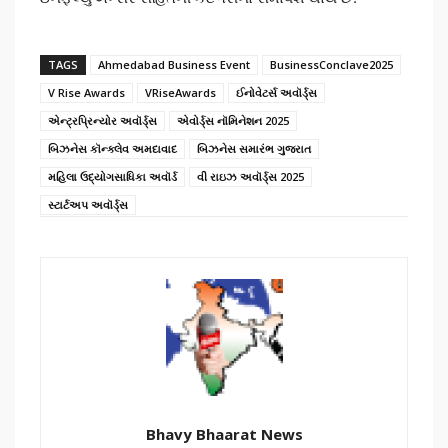
TAGS
Ahmedabad Business Event
BusinessConclave2025
V Rise Awards
VRiseAwards
ઈનોવેટર્સ અવૉર્ડ્સ
એન્ટ્રપ્રિન્યોર અવૉર્ડ્સ
એવોર્ડ્સ નૉમિનેશન 2025
બિઝનેસ કૉન્ક્લેવ અમદાવાદ
બિઝનેસ સમારંભ ગુજરાત
મહિલા ઉદ્યોગસાધિકા અવૉર્ડ
વી રાઇઝ અવૉર્ડ્સ 2025
સ્ટાર્ટઅપ અવૉર્ડ્સ
Bhavy Bhaarat News