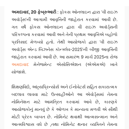
અમદાવાદ, 20 ફેબ્રુઆરી
: ફોકસ ઓનલાઇન દ્વારા ‘વી રાઇઝ
અવૉર્ડ્સ’ની આગામી આવૃત્તિની જાહેરાત કરવામાં આવી છે.
ગત વર્ષે ફોકસ ઓનલાઇન દ્વારા વી રાઇઝ અવૉર્ડ્સની
પરિકલ્પના કરવામાં આવી અને તેની પ્રથમ આવૃત્તિએ બહોળો
પ્રતિસાદ મેળવ્યો હતો. તેથી આયોજકો દ્વારા ‘વી રાઇઝ
અવૉર્ડ્સ એન્ડ બિઝનેસ કૉન્ક્લેવ-2025’ની બીજી આવૃત્તિની
જાહેરાત કરવામાં આવી છે. આ સમારંભ 9 માર્ચ 2025ના રોજ
અમદાવાદ
મેનેજમેન્ટ એસોસિએશન (એએમએ) ખાતે
યોજાશે.
શિક્ષણવિદો, આંત્ર્યપ્રિન્યોર્સ અને ઈનોવેટર્સ સહિત સકારાત્મક
બદલાવ લાવવા માટે ઉત્સાહીઓને આ એવોર્ડ્સમાં તેમના
નોમિનેશન માટે આમંત્રિત કરવામાં આવે છે, કારણકે
આયોજકોનું માનવું છે કે ઓળખ કે માન્યતા મળવી એ સૌથી
મોટી પ્રેરક બાબત છે. નોમિનેટ થવાથી આત્મસન્માન અને
આત્મવિશ્વાસ વધે છે ,તથા નોમિનેટ થનાર વ્યક્તિને તેમના