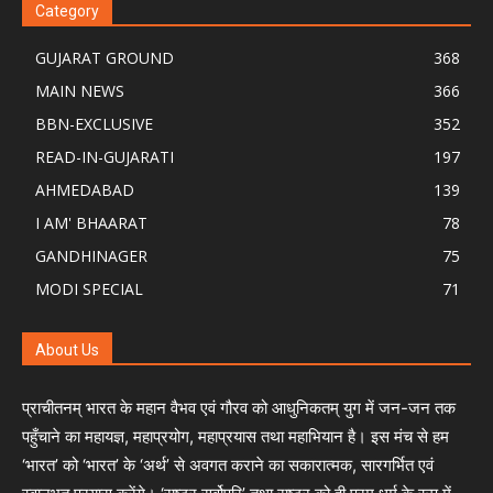
Category
GUJARAT GROUND
368
MAIN NEWS
366
BBN-EXCLUSIVE
352
READ-IN-GUJARATI
197
AHMEDABAD
139
I AM' BHAARAT
78
GANDHINAGER
75
MODI SPECIAL
71
About Us
प्राचीतनम् भारत के महान वैभव एवं गौरव को आधुनिकतम् युग में जन-जन तक
पहुँचाने का महायज्ञ, महाप्रयोग, महाप्रयास तथा महाभियान है। इस मंच से हम
‘भारत’ को ‘भारत’ के ‘अर्थ’ से अवगत कराने का सकारात्मक, सारगर्भित एवं