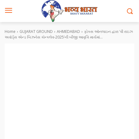
Home
GUJARAT GROUND
AHMEDABAD
ફોકસ ઑનલાઇન દ્વારા ‘વી રાઇઝ
અવૉર્ડ્સ એન્ડ બિઝનેસ કૉન્ક્લેવ-2025’ની બીજી આવૃત્તિ માર્ચમાં...