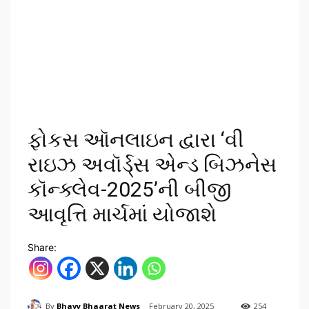
ફોકસ ઑનલાઇન દ્વારા ‘વી
રાઇઝ અવૉર્ડ્સ એન્ડ બિઝનેસ
કૉન્ક્લેવ-2025’ની બીજી
આવૃત્તિ માર્ચમાં યોજાશે
Share:
By
Bhavy Bhaarat News
February 20, 2025
254