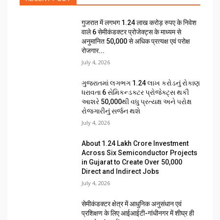
गुजरात में लगभग 1.24 लाख करोड़ रुपए के निवेश
वाले 6 सेमीकंडक्टर प्रोजेक्ट्स के माध्यम से
अनुमानित 50,000 से अधिक प्रत्यक्ष एवं परोक्ष
रोजगार...
July 4, 2026
ગુજરાતમાં લગભગ ₹1.24 લાખ કરોડનું રોકાણ
ધરાવતા 6 સેમિકન્ડક્ટર પ્રોજેક્ટ્સ થકી
આશરે 50,000થી વધુ પ્રત્યક્ષ અને પરોક્ષ
રોજગારીનું સર્જન થશે
July 4, 2026
About ₹1.24 Lakh Crore Investment
Across Six Semiconductor Projects
in Gujarat to Create Over 50,000
Direct and Indirect Jobs
July 4, 2026
सेमीकंडक्टर क्षेत्र में आधुनिक अनुसंधान एवं
प्रशिक्षण के लिए आईआईटी-गांधीनगर में शीघ्र ही