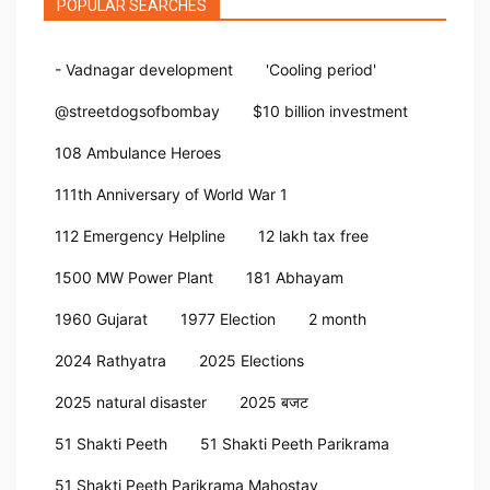
POPULAR SEARCHES
- Vadnagar development
'Cooling period'
@streetdogsofbombay
$10 billion investment
108 Ambulance Heroes
111th Anniversary of World War 1
112 Emergency Helpline
12 lakh tax free
1500 MW Power Plant
181 Abhayam
1960 Gujarat
1977 Election
2 month
2024 Rathyatra
2025 Elections
2025 natural disaster
2025 बजट
51 Shakti Peeth
51 Shakti Peeth Parikrama
51 Shakti Peeth Parikrama Mahostav