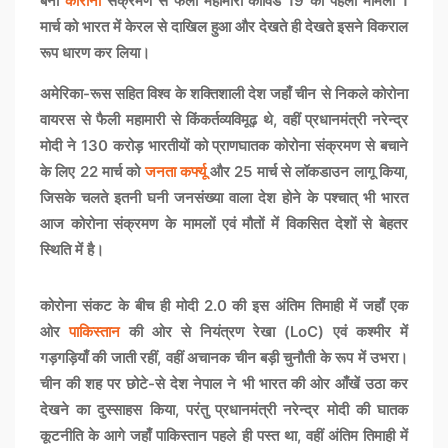
बनी
कोरोना
संक्रमण से फैली महामारी कोविड 19 का पहला मामला 1
मार्च को भारत में केरल से दाखिल हुआ और देखते ही देखते इसने विकराल
रूप धारण कर लिया।
अमेरिका-रूस सहित विश्व के शक्तिशाली देश जहाँ चीन से निकले कोरोना
वायरस से फैली महामारी से किंकर्तव्यविमूढ़ थे, वहीं प्रधानमंत्री नरेन्द्र
मोदी ने 130 करोड़ भारतीयों को प्राणघातक कोरोना संक्रमण से बचाने
के लिए 22 मार्च को
जनता
कर्फ्यू
और 25 मार्च से लॉकडाउन लागू किया,
जिसके चलते इतनी घनी जनसंख्या वाला देश होने के पश्चात् भी भारत
आज कोरोना संक्रमण के मामलों एवं मौतों में विकसित देशों से बेहतर
स्थिति में है।
कोरोना संकट के बीच ही मोदी 2.0 की इस अंतिम तिमाही में जहाँ एक
ओर
पाकिस्तान
की ओर से नियंत्रण रेखा (LoC) एवं कश्मीर में
गड़गड़ियाँ की जाती रहीं, वहीं अचानक चीन बड़ी चुनौती के रूप में उभरा।
चीन की शह पर छोटे-से देश नेपाल ने भी भारत की ओर आँखें उठा कर
देखने का दुस्साहस किया, परंतु प्रधानमंत्री नरेन्द्र मोदी की घातक
कूटनीति के आगे जहाँ पाकिस्तान पहले ही पस्त था, वहीं अंतिम तिमाही में