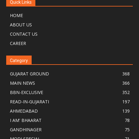
Quick Links
HOME
ABOUT US
CONTACT US
CAREER
Category
GUJARAT GROUND
368
MAIN NEWS
366
BBN-EXCLUSIVE
352
READ-IN-GUJARATI
197
AHMEDABAD
139
I AM' BHAARAT
78
GANDHINAGER
75
MODI SPECIAL
71