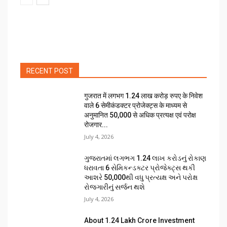
RECENT POST
गुजरात में लगभग 1.24 लाख करोड़ रुपए के निवेश
वाले 6 सेमीकंडक्टर प्रोजेक्ट्स के माध्यम से
अनुमानित 50,000 से अधिक प्रत्यक्ष एवं परोक्ष
रोजगार...
July 4, 2026
ગુજરાતમાં લગભગ ₹1.24 લાખ કરોડનું રોકાણ
ધરાવતા 6 સેમિકન્ડક્ટર પ્રોજેક્ટ્સ થકી
આશરે 50,000થી વધુ પ્રત્યક્ષ અને પરોક્ષ
રોજગારીનું સર્જન થશે
July 4, 2026
About ₹1.24 Lakh Crore Investment