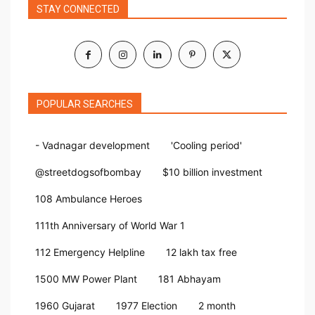
STAY CONNECTED
POPULAR SEARCHES
- Vadnagar development
'Cooling period'
@streetdogsofbombay
$10 billion investment
108 Ambulance Heroes
111th Anniversary of World War 1
112 Emergency Helpline
12 lakh tax free
1500 MW Power Plant
181 Abhayam
1960 Gujarat
1977 Election
2 month