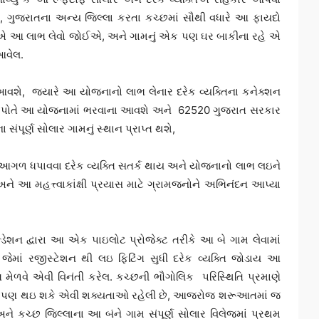
, ગુજરાતના અન્ય જિલ્લા કરતા કચ્છમાં સૌથી વધારે આ ફાયદો
ોએ આ લાભ લેવો જોઈએ, અને ગામનું એક પણ ઘર બાકીના રહે એ
આવેલ.
 આવશે, જયારે આ યોજનાનો લાભ લેનાર દરેક વ્યક્તિના કનેક્શન
્તિ પોતે આ યોજનામાં ભરવાના આવશે અને 62520 ગુજરાત સરકાર
પૂર્ણ સોલાર ગામનું સ્થાન પ્રાપ્ત થશે,
” ને આગળ ધપાવવા દરેક વ્યક્તિ સતર્ક થાય અને યોજનાનો લાભ લઇને
ને આ મહત્ત્વાકાંક્ષી પ્રયાસ માટે ગ્રામજનોને અભિનંદન આપ્યા
ેશન દ્વારા આ એક પાઇલોટ પ્રોજેક્ટ તરીકે આ બે ગામ લેવામાં
ે, જેમાં રજીસ્ટેશન થી લઇ ફિટિંગ સુધી દરેક વ્યક્તિ જોડાય આ
ભ મેળવે એવી વિનંતી કરેલ. કચ્છની ભૌગોલિક પરિસ્થિતિ પ્રમાણે
 આવક પણ થઇ શકે એવી શક્યતાઓ રહેલી છે, આજરોજ શરૂઆતમાં જ
 અને કચ્છ જિલ્લાના આ બંને ગામ સંપૂર્ણ સોલાર વિલેજમાં પ્રથમ