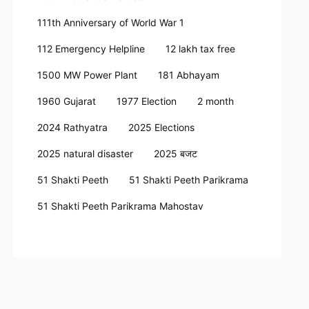
111th Anniversary of World War 1
112 Emergency Helpline
12 lakh tax free
1500 MW Power Plant
181 Abhayam
1960 Gujarat
1977 Election
2 month
2024 Rathyatra
2025 Elections
2025 natural disaster
2025 बजट
51 Shakti Peeth
51 Shakti Peeth Parikrama
51 Shakti Peeth Parikrama Mahostav