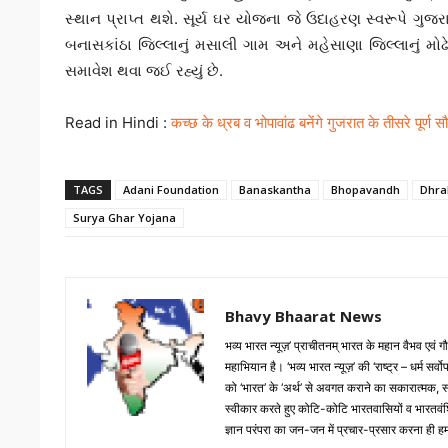
સ્થાન પ્રાપ્ત થશે. સૂર્ય ઘર યોજના જે ઉદાહરણ સ્વરૂપે ગુ
બનાસકાંઠા જિલ્લાનું મસાલી ગામ અને મહેસાણા જિલ્લાનું મોઢે
સમાવેશ થવા જઈ રહ્યું છે.
Read in Hindi :
कच्छ के ध्रब व भोपावांढ बनेंगे गुजरात के तीसरे पूर्ण सौ
TAGS
Adani Foundation
Banaskantha
Bhopavandh
Dhra
Surya Ghar Yojana
Bhavy Bhaarat News
भव्य भारत न्यूज़’ प्राचीतनम् भारत के महान वैभव एवं
महाभियान है। ‘भव्य भारत न्यूज़’ की ‘राष्ट्र – धर्म सर
को ‘भारत’ के ‘अर्थ’ से अवगत कराने का सकारात्मक, सारगर्
स्वीकार करते हुए कोटि-कोटि भारतवासियों व भारतवंशिय
ज्ञान परंपरा का जन-जन में प्रचार-प्रसार करना ही हमार