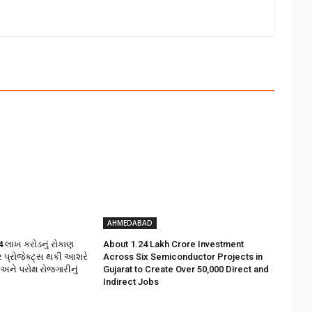
AHMEDABAD
 લાખ કરોડનું રોકાણ
About ₹1.24 Lakh Crore Investment
ર પ્રોજેક્ટ્સ થકી આશરે
Across Six Semiconductor Projects in
 અને પરોક્ષ રોજગારીનું
Gujarat to Create Over 50,000 Direct and
Indirect Jobs