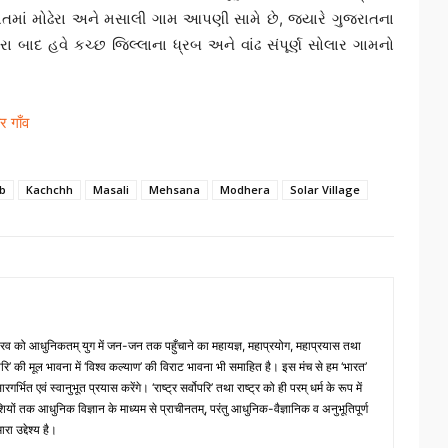
જરાતમાં મોઢેરા અને મસાલી ગામ આપણી સામે છે, જયારે ગુજરાતના
રા બાદ હવે કચ્છ જિલ્લાના ધ્રબ અને વાંઢ સંપૂર્ણ સોલાર ગામનો
र गाँव
b
Kachchh
Masali
Mehsana
Modhera
Solar Village
 गौरव को आधुनिकतम् युग में जन-जन तक पहुँचाने का महायज्ञ, महाप्रयोग, महाप्रयास तथा
्वोपरि’ की मूल भावना में ‘विश्व कल्याण’ की विराट भावना भी समाहित है। इस मंच से हम ‘भारत’
भित एवं स्वानुभूत प्रयास करेंगे। ‘राष्ट्र सर्वोपरि’ तथा राष्ट्र को ही परम् धर्म के रूप में
ों तक आधुनिक विज्ञान के माध्यम से प्राचीनतम्, परंतु आधुनिक-वैज्ञानिक व अनुभूतिपूर्ण
ा उद्देश्य है।