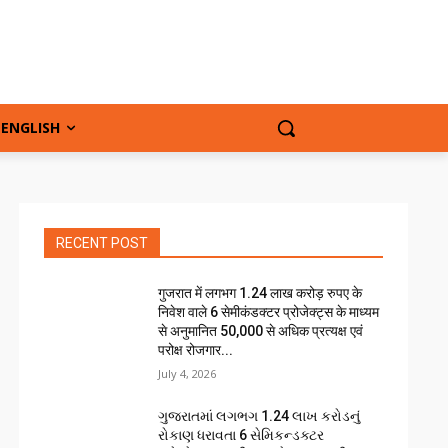
ENGLISH
RECENT POST
गुजरात में लगभग 1.24 लाख करोड़ रुपए के
निवेश वाले 6 सेमीकंडक्टर प्रोजेक्ट्स के माध्यम
से अनुमानित 50,000 से अधिक प्रत्यक्ष एवं
परोक्ष रोजगार...
July 4, 2026
ગુજરાતમાં લગભગ ₹1.24 લાખ કરોડનું
રોકાણ ધરાવતા 6 સેમિકન્ડક્ટર