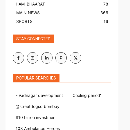
I AM' BHAARAT
78
MAIN NEWS
366
SPORTS
16
STAY CONNECTED
POPULAR SEARCHES
- Vadnagar development
'Cooling period'
@streetdogsofbombay
$10 billion investment
108 Ambulance Heroes