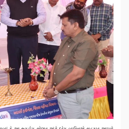
્યું કે આ રૂફટોફ સોલાર અંગે દરેક વ્યક્તિએ સહકાર આપવો