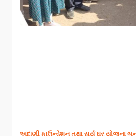
અદાણી ફાઉન્ડેશન તથા સૂર્ય ઘર યોજના બન્