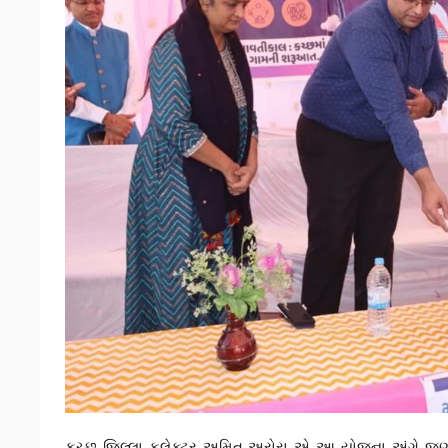
કચ્છ જિલ્લા કલેક્ટર અમિત અરોરા એ આ યોજના અંગે જણાવ