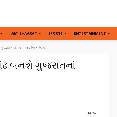
I AM’ BHAARAT
SPORTS
ENTERTAINMENT
ગુજરાતનાં ત્રીજા પૂર્ણ સોલાર વિલેજ
ંઢ બનશે ગુજરાતનાં
જ
243