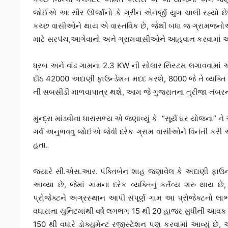
જોઈએ આ સૌર ઊર્જાનો કે ગ્રીન એનર્જી યુગ ચાલી રહ્યો છે
કચ્છ વાસીઓને થાય એ વાસ્તવિક છે, જેથી બધા જ ગ્રામજન
માટે સરપંચ,આગેવાનો અને ગ્રામવાસીઓને આહવાન કરવામાં 
ધ્રબ અને વાંઢ ગામના 2.3 KW ની સોલાર સિસ્ટમ લગાવવામાં
દીઠ 42000 અદાણી ફાઉન્ડેશન મદદ કરશે, 8000 જે તે વ્યક
ની સબસીડી માળવાપાત્ર થશે, આમ જે ગુજરાતના ત્રીજા નંબરના સં
મુન્દ્રા માંડવીના ધારાસભ્ય એ જણાવ્યું કે “સૂર્ય ઘર યોજના
ગર્વ અનુભવવું જોઈએ જેવી દરેક ગ્રામ વાસીઓને વિનંતી કરી અ
હતા.
જયારે સી.એસ.આર. પંક્તિબેન શાહ જણાવેલ કે અદાણી ફાઉન્ડ
આવ્યા છે, જેમાં ગામના દરેક વ્યક્તિનું કર્તવ્ય શરુ થાય છ
પ્રોજેક્ટને અગ્રસ્થાન આપી સંપૂર્ણ ગામ આ પ્રોજેક્ટનો લા
વધારાના યુનિટમાંથી વર્ષે લગભગ 15 થી 20 હાજર સુધીની
150 થી વધારે ડોક્યુમેન્ટ રજીસ્ટેશન પણ કરવામાં આવ્યું છે,