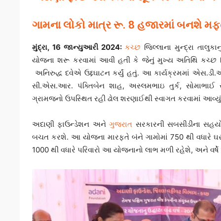
ગામના લોકો માત્ર રૂ. 8 હજારમાં બનશે 
મુંદ્રા, 16 જાન્યુઆરી 2024:
કચ્છ
જિલ્લાના મુન્દ્રા તાલુક
યોજના શરૂ કરવામાં આવી હતી કે જેનું મુખ્ય અતિથિ કચ્છ જિ
અનિરુદ્ધ દવેએ ઉદ્દઘાટન કર્યું હતું. આ કાર્યક્રમમાં એસ.
સી.એસ.આર. પંક્તિબેન શાહ, અસ્લમભાઇ તુર્ક, સોમાભાઈ ર
ગ્રામજનો ઉપસ્થિત રહી ઢોલ શરણાઈથી સ્વાગત કરવામાં આવ્યું 
અદાણી ફાઉન્ડેશન અને
ગુજરાત
સરકારની સબસીડીના સહયોગથી
બચત કરશે. આ યોજના મારફતે બંને ગામોમાં 750 થી વધારે ઘ
1000 થી વધારે પરિવારો આ યોજનાનો લાભ મળી રહેશે, અને વ