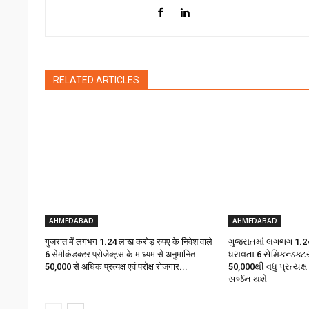
RELATED ARTICLES
AHMEDABAD
AHMEDABAD
गुजरात में लगभग 1.24 लाख करोड़ रुपए के निवेश वाले
ગુજરાતમાં લગભગ ₹1.24
6 सेमीकंडक्टर प्रोजेक्ट्स के माध्यम से अनुमानित
ધરાવતા 6 સેમિકન્ડક્ટ
50,000 से अधिक प्रत्यक्ष एवं परोक्ष रोजगार...
50,000થી વધુ પ્રત્યક્ષ
સર્જન થશે