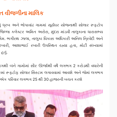
મફત વીજળીના માલિક
ાનું ધ્રબ અને ભોપાવાંઢ ગામમાં સૂર્યઘર યોજનાથી સોલાર રૂફટોપ
લ્લા કલેક્ટર અમિત અરોરા, મુંદરા માંડવી તાલુકાના ધારાસભ્ય
ડી.એમ. ભગીરથ ઝાલા, તાલુકા વિકાસ અધિકારી અનિલ ત્રિવેદી અને
બારી, આશાભાઈ રબારી ઉપસ્થિત રહ્યા હતા, મોટી સંખ્યામાં
હતું.
 બંને ગામોમાં સૌર ઊર્જાથી વર્ષે લગભગ 2 કરોડથી વધારેની
રમાં રૂફટોફ સોલાર સિસ્ટમ લગાવવામાં આવશે અને જેમાં લગભગ
ર્ષે એક પરિવાર લગભગ 25 થી 30 હાજરની બચત કરશે