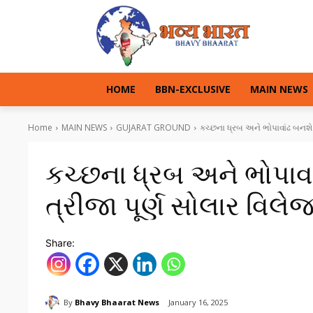
HOME
BBN-EXCLUSIVE
MAIN NEWS
Home
MAIN NEWS
GUJARAT GROUND
કચ્છના ધ્રબ અને ભોપાવાંઢ બનશે 
કચ્છના ધ્રબ અને ભોપાવા
ત્રીજા પૂર્ણ સોલાર વિલે
Share:
By
Bhavy Bhaarat News
January 16, 2025