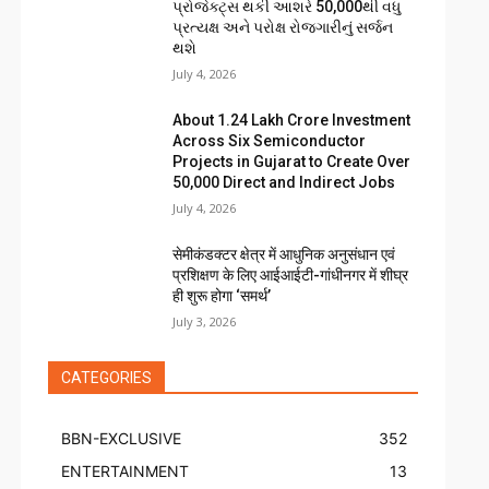
પ્રોજેક્ટ્સ થકી આશરે 50,000થી વધુ
પ્રત્યક્ષ અને પરોક્ષ રોજગારીનું સર્જન
થશે
July 4, 2026
About ₹1.24 Lakh Crore Investment
Across Six Semiconductor
Projects in Gujarat to Create Over
50,000 Direct and Indirect Jobs
July 4, 2026
सेमीकंडक्टर क्षेत्र में आधुनिक अनुसंधान एवं
प्रशिक्षण के लिए आईआईटी-गांधीनगर में शीघ्र
ही शुरू होगा ‘समर्थ’
July 3, 2026
CATEGORIES
BBN-EXCLUSIVE
352
ENTERTAINMENT
13