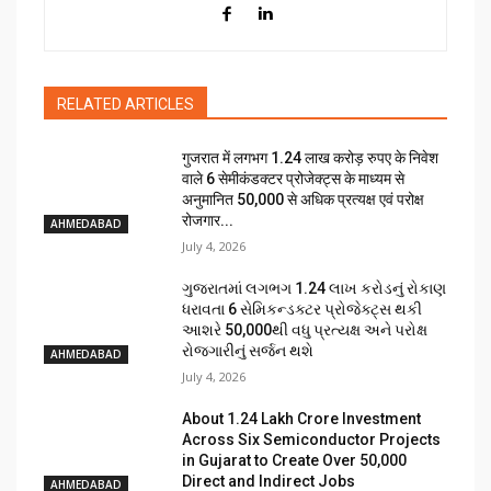
RELATED ARTICLES
गुजरात में लगभग 1.24 लाख करोड़ रुपए के निवेश
वाले 6 सेमीकंडक्टर प्रोजेक्ट्स के माध्यम से
अनुमानित 50,000 से अधिक प्रत्यक्ष एवं परोक्ष
रोजगार...
AHMEDABAD
July 4, 2026
ગુજરાતમાં લગભગ ₹1.24 લાખ કરોડનું રોકાણ
ધરાવતા 6 સેમિકન્ડક્ટર પ્રોજેક્ટ્સ થકી
આશરે 50,000થી વધુ પ્રત્યક્ષ અને પરોક્ષ
રોજગારીનું સર્જન થશે
AHMEDABAD
July 4, 2026
About ₹1.24 Lakh Crore Investment
Across Six Semiconductor Projects
in Gujarat to Create Over 50,000
Direct and Indirect Jobs
AHMEDABAD