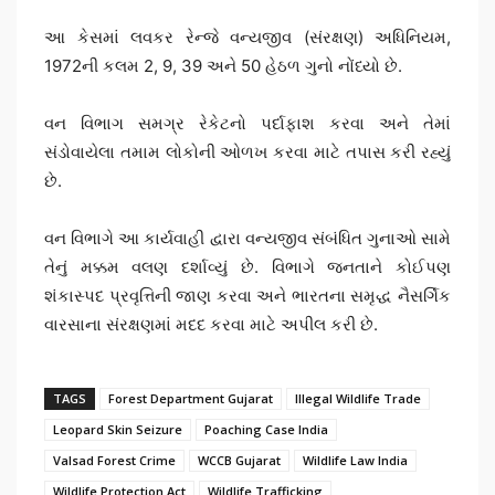
આ કેસમાં લવકર રેન્જે વન્યજીવ (સંરક્ષણ) અધિનિયમ,
1972ની કલમ 2, 9, 39 અને 50 હેઠળ ગુનો નોંધ્યો છે.
વન વિભાગ સમગ્ર રેકેટનો પર્દાફાશ કરવા અને તેમાં
સંડોવાયેલા તમામ લોકોની ઓળખ કરવા માટે તપાસ કરી રહ્યું
છે.
વન વિભાગે આ કાર્યવાહી દ્વારા વન્યજીવ સંબંધિત ગુનાઓ સામે
તેનું મક્કમ વલણ દર્શાવ્યું છે. વિભાગે જનતાને કોઈપણ
શંકાસ્પદ પ્રવૃત્તિની જાણ કરવા અને ભારતના સમૃદ્ધ નૈસર્ગિક
વારસાના સંરક્ષણમાં મદદ કરવા માટે અપીલ કરી છે.
TAGS
Forest Department Gujarat
Illegal Wildlife Trade
Leopard Skin Seizure
Poaching Case India
Valsad Forest Crime
WCCB Gujarat
Wildlife Law India
Wildlife Protection Act
Wildlife Trafficking