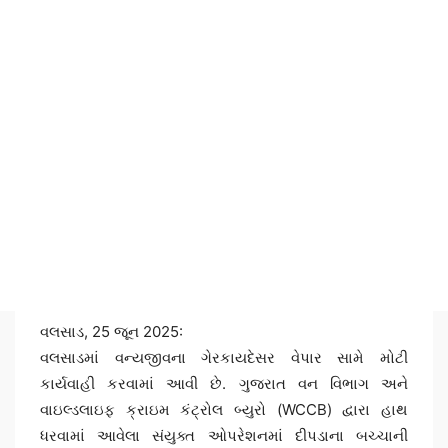
વલસાડ, 25 જૂન 2025:
વલસાડમાં વન્યજીવના ગેરકાયદેસર વેપાર સામે મોટી
કાર્યવાહી કરવામાં આવી છે. ગુજરાત વન વિભાગ અને
વાઇલ્ડલાઇફ ક્રાઇમ કંટ્રોલ બ્યુરો (WCCB) દ્વારા હાથ
ધરવામાં આવેલા સંયુક્ત ઓપરેશનમાં દીપડાના બચ્ચાની