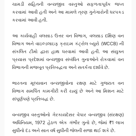
ચામડી સહિતની વન્યજીવ વસ્તુઓ સફળતાપૂર્વક જપ્ત
કરવામાં આવી હતી અને આ મામલે ત્રણ ગુનેગારોની ધરપકડ
કરવામાં આવી હતી.
આ કાર્યવાહી વલસાડ ઉત્તર વન વિભાગ, વલસાડ દક્ષિણ વન
વિભાગ અને વાઇલ્ડલાઇફ ક્રાઇમ કંટ્રોલ બ્યુરો (WCCB) ની
સંકલિત ટીમો દ્વારા હાથ ધરવામાં આવી હતી. આ સંયુક્ત
પ્રયાસ પ્રદેશમાં વન્યજીવ સંબંધિત ગુનાઓને રોકવામાં વન
વિભાગની મજબૂત પ્રતિબદ્ધતા અને સતર્કતા દર્શાવે છે.
ભારતના મૂલ્યવાન વન્યજીવોના રક્ષણ માટે ગુજરાત વન
વિભાગ સમર્પિત કામગીરી કરી રહ્યું છે અને આ મિશન માટે
સંપૂર્ણપણે પ્રતિબદ્ધ છે.
વન્યજીવ વસ્તુઓનો ગેરકાયદેસર વેપાર વન્યજીવ (સંરક્ષણ)
અધિનિયમ, 1972 હેઠળ એક ગંભીર ગુનો છે, જેમાં ₹1 લાખ
સુધીનો દંડ અને સાત વર્ષ સુધીની જેલની સજા થઈ શકે છે.