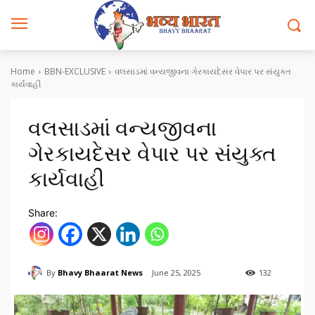
Home
BBN-EXCLUSIVE
વલસાડમાં વન્યજીવના ગેરકાયદેસર વેપાર પર સંયુક્ત
કાર્યવાહી
વલસાડમાં વન્યજીવના
ગેરકાયદેસર વેપાર પર સંયુક્ત
કાર્યવાહી
Share:
By
Bhavy Bhaarat News
June 25, 2025
132