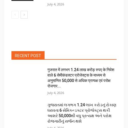
July 4, 2026
RECENT POST
गुजरात में लगभग 1.24 लाख करोड़ रुपए के निवेश
वाले 6 सेमीकंडक्टर प्रोजेक्ट्स के माध्यम से
अनुमानित 50,000 से अधिक प्रत्यक्ष एवं परोक्ष
रोजगार...
July 4, 2026
ગુજરાતમાં લગભગ ₹1.24 લાખ કરોડનું રોકાણ
ધરાવતા 6 સેમિકન્ડક્ટર પ્રોજેક્ટ્સ થકી
આશરે 50,000થી વધુ પ્રત્યક્ષ અને પરોક્ષ
રોજગારીનું સર્જન થશે
July 4, 2026