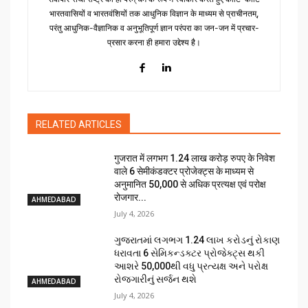
भारतवासियों व भारतवंशियों तक आधुनिक विज्ञान के माध्यम से प्राचीनतम्,
परंतु आधुनिक-वैज्ञानिक व अनुभूतिपूर्ण ज्ञान परंपरा का जन-जन में प्रचार-
प्रसार करना ही हमारा उद्देश्य है।
RELATED ARTICLES
गुजरात में लगभग 1.24 लाख करोड़ रुपए के निवेश
वाले 6 सेमीकंडक्टर प्रोजेक्ट्स के माध्यम से
अनुमानित 50,000 से अधिक प्रत्यक्ष एवं परोक्ष
रोजगार...
AHMEDABAD
July 4, 2026
ગુજરાતમાં લગભગ ₹1.24 લાખ કરોડનું રોકાણ
ધરાવતા 6 સેમિકન્ડક્ટર પ્રોજેક્ટ્સ થકી
આશરે 50,000થી વધુ પ્રત્યક્ષ અને પરોક્ષ
રોજગારીનું સર્જન થશે
AHMEDABAD
July 4, 2026