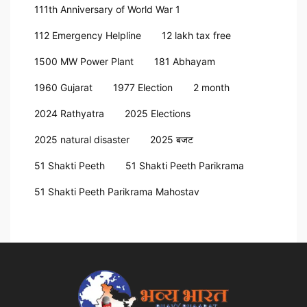
111th Anniversary of World War 1
112 Emergency Helpline
12 lakh tax free
1500 MW Power Plant
181 Abhayam
1960 Gujarat
1977 Election
2 month
2024 Rathyatra
2025 Elections
2025 natural disaster
2025 बजट
51 Shakti Peeth
51 Shakti Peeth Parikrama
51 Shakti Peeth Parikrama Mahostav