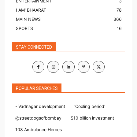
ENTERTAINMENT
13
I AM' BHAARAT
78
MAIN NEWS
366
SPORTS
16
STAY CONNECTED
POPULAR SEARCHES
- Vadnagar development
'Cooling period'
@streetdogsofbombay
$10 billion investment
108 Ambulance Heroes