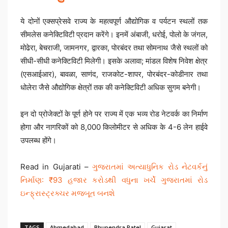
ये दोनों एक्सप्रेसवे राज्य के महत्वपूर्ण औद्योगिक व पर्यटन स्थलों तक
सीमलेस कनेक्टिविटी प्रदान करेंगे। इनमें अंबाजी, धरोई, पोलो के जंगल,
मोढेरा, बेचराजी, जामनगर, द्वारका, पोरबंदर तथा सोमनाथ जैसे स्थलों को
सीधी-सीधी कनेक्टिविटी मिलेगी। इसके अलावा; मांडल विशेष निवेश क्षेत्र
(एसआईआर), बावळा, साणंद, राजकोट-शापर, पोरबंदर-कोडीनार तथा
धोलेरा जैसे औद्योगिक क्षेत्रों तक की कनेक्टिविटी अधिक सुगम बनेगी।
इन दो प्रोजेक्टों के पूर्ण होने पर राज्य में एक भव्य रोड नेटवर्क का निर्माण
होगा और नागरिकों को 8,000 किलोमीटर से अधिक के 4-6 लेन हाईवे
उपलब्ध होंगे।
Read in Gujarati –
ગુજરાતમાં અત્યાધુનિક રોડ નેટવર્કનું
નિર્માણ: ₹93 હજાર કરોડથી વધુના ખર્ચે ગુજરાતમાં રોડ
ઇન્ફ્રાસ્ટ્રક્ચર મજબૂત બનશે
TAGS
Ahmedabad
Bhupendra Patel
Gujarat