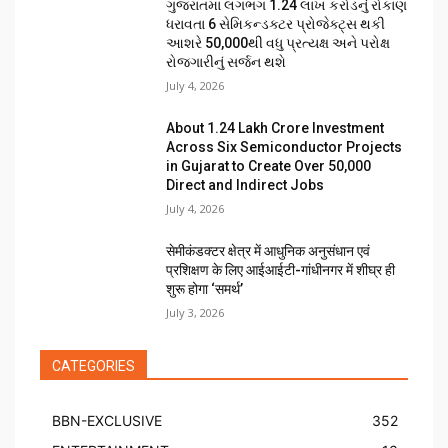
ગુજરાતમાં લગભગ ₹1.24 લાખ કરોડનું રોકાણ
ધરાવતા 6 સેમિકન્ડક્ટર પ્રોજેક્ટ્સ થકી
આશરે 50,000થી વધુ પ્રત્યક્ષ અને પરોક્ષ
રોજગારીનું સર્જન થશે
July 4, 2026
About ₹1.24 Lakh Crore Investment
Across Six Semiconductor Projects
in Gujarat to Create Over 50,000
Direct and Indirect Jobs
July 4, 2026
सेमीकंडक्टर क्षेत्र में आधुनिक अनुसंधान एवं
प्रशिक्षण के लिए आईआईटी-गांधीनगर में शीघ्र ही
शुरू होगा ‘समर्थ’
July 3, 2026
CATEGORIES
BBN-EXCLUSIVE
352