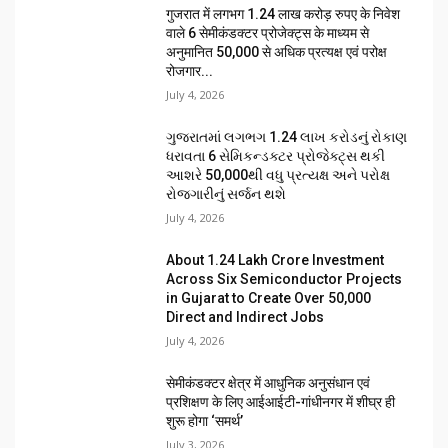
गुजरात में लगभग 1.24 लाख करोड़ रुपए के निवेश
वाले 6 सेमीकंडक्टर प्रोजेक्ट्स के माध्यम से
अनुमानित 50,000 से अधिक प्रत्यक्ष एवं परोक्ष
रोजगार...
July 4, 2026
ગુજરાતમાં લગભગ ₹1.24 લાખ કરોડનું રોકાણ
ધરાવતા 6 સેમિકન્ડક્ટર પ્રોજેક્ટ્સ થકી
આશરે 50,000થી વધુ પ્રત્યક્ષ અને પરોક્ષ
રોજગારીનું સર્જન થશે
July 4, 2026
About ₹1.24 Lakh Crore Investment
Across Six Semiconductor Projects
in Gujarat to Create Over 50,000
Direct and Indirect Jobs
July 4, 2026
सेमीकंडक्टर क्षेत्र में आधुनिक अनुसंधान एवं
प्रशिक्षण के लिए आईआईटी-गांधीनगर में शीघ्र ही
शुरू होगा ‘समर्थ’
July 3, 2026