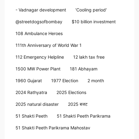
- Vadnagar development
'Cooling period'
@streetdogsofbombay
$10 billion investment
108 Ambulance Heroes
111th Anniversary of World War 1
112 Emergency Helpline
12 lakh tax free
1500 MW Power Plant
181 Abhayam
1960 Gujarat
1977 Election
2 month
2024 Rathyatra
2025 Elections
2025 natural disaster
2025 बजट
51 Shakti Peeth
51 Shakti Peeth Parikrama
51 Shakti Peeth Parikrama Mahostav