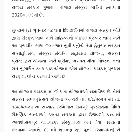
રાજ્ય સરકારે ગુજરાત રાજ્ય સંસ્કૃત બોર્ડની સ્થાપના
2020માં કરેલી છે.
મુખ્યમંત્રી ભૂપેન્દ્ર પટેલના દિશાદર્શનમાં રાજ્ય સંસ્કૃત બોર્ડ
દ્વારા સંસ્કૃત ભાષા અને સાહિત્યનો વ્યાપક પ્રચાર થાય અને
આ પ્રાચીન ભાષા જન-જન સુધી પહોંચે તેવા હેતુસર સંસ્કૃત
સપ્તાહોત્સવ, સંસ્કૃત સંવર્ધન સહાયતા યોજના, સંસ્કૃત
પ્રોત્સાહન યોજના અને શ્રીમદ્ ભગવત ગીતા યોજના તથા
શત સુભાષિત કન્ઠ પાઠ યોજના એમ યોજના પંચકમ્ પ્રથમ
ચરણમાં લોંચ કરવામાં આવી છે.
આ યોજના પંચકમ્ માં જે પાંચ યોજનાઓ સમાવિષ્ટ છે. તેમાં
સંસ્કૃત સપ્તાહોત્સવ યોજના અન્વયે તા. ૬/૮/૨૦૨૫ થી તા.
૧૩/૮/૨૦૨૫ ના સપ્તાહ દરમિયાન સમગ્ર ગુજરાતમાં વિવિધ
શૈક્ષણિક સંસ્થાઓ અન્ય સંગઠનો દ્વારા ઉજવણી કરવામાં
આવશે.સમગ્ર વાતાવરણ સંસ્કૃતમય બને તેવા પ્રયત્નો
કરવામાં આવશે. દર વર્ષે શ્રાવણ સુદ પૂનમ (રક્ષાબંધન) ને