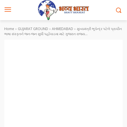
Home
GUJARAT GROUND
AHMEDABAD
મુખ્યમંત્રી ભૂપેન્દ્ર પટેલે પ્રાચીન
ભાષા સંસ્કૃતને જન-જન સુધી પહોંચાડવા માટે ગુજરાત રાજ્ય...