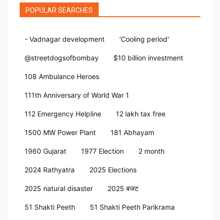
POPULAR SEARCHES
- Vadnagar development
'Cooling period'
@streetdogsofbombay
$10 billion investment
108 Ambulance Heroes
111th Anniversary of World War 1
112 Emergency Helpline
12 lakh tax free
1500 MW Power Plant
181 Abhayam
1960 Gujarat
1977 Election
2 month
2024 Rathyatra
2025 Elections
2025 natural disaster
2025 बजट
51 Shakti Peeth
51 Shakti Peeth Parikrama