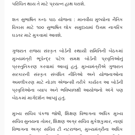
પરિચિત થાય તે માટે પ્રયત્ન હાથ ધરાશે.
શત સુભાષિત કન્ઠ પાઠ યોજના : માનવીય મુલ્યોના નૈતિક
વિકાસ માટે ૧૦૦ સુભાષિત લોક સમુદાયમાં ઉત્તમ નાગરિક
ઘડતર માટે મુકવામાં આવશે.
ગુજરાત રાજ્ય સંસ્કૃત બોર્ડની સ્થાયી સમિતિની બેઠકમાં
મુખ્યમંત્રી ભૂપેન્દ્ર પટેલ સમક્ષ બોર્ડની પ્રવૃત્તિઓનું
પ્રસ્તુતિકરણ કરવામાં આવ્યું હતું. મુખ્યમંત્રીએ ગુજરાત
સરકારની સંસ્કૃત સંબંધિત નીતિઓ અને યોજનાઓના
અમલીકરણ માટે નોડલ એજન્સી તરીકે કાર્યરત આ બોર્ડની
પ્રવૃત્તિઓના વ્યાપ અને ભવિષ્યલક્ષી આયોજનો અંગે પણ
બેઠકમાં માર્ગદર્શન આપ્યું હતું.
મુખ્ય સચિવ પંકજ જોષી, શિક્ષણ વિભાગના અધિક મુખ્ય
સચિવ સુનયના તોમર, શિક્ષણ અગ્ર સચિવ મુકેશકુમાર, નાણાં
વિભાગના અગ્ર સચિવ ટી નટરાજન, મુખ્યમંત્રીના અધિક