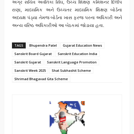
અગ્ર સચિવ અવંતિકા સિંઘ, ઉચ્ચ શિક્ષણ કમિશનર દિલીપ
રાણા, માધ્યમિક અને ઉચ્ચતર માધ્યમિક શિક્ષણ બોર્ડના
અધ્યક્ષ પંડ્યા તેમજ બોર્ડના ખાસ ફરજ પરના અધિકારી અને
અન્ય વરિષ્ઠ અધિકારીઓ આ બેઠકમાં જોડાયા હતા.
TAGS
Bhupendra Patel
Gujarat Education News
Sanskrit Board Gujarat
Sanskrit Education India
Sanskrit Gujarat
Sanskrit Language Promotion
Sanskrit Week 2025
Shat Subhashit Scheme
Shrimad Bhagavad Gita Scheme