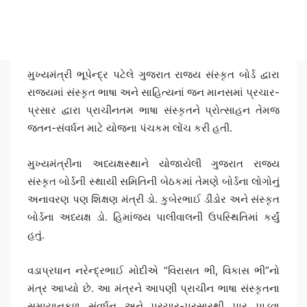
મુખ્યમંત્રી ભૂપેન્દ્ર પટેલે ગુજરાત રાજ્ય સંસ્કૃત બોર્ડ દ્વારા
રાજ્યમાં સંસ્કૃત ભાષા અને સાહિત્યનાં જન માનસમાં પ્રચાર-
પ્રસાર દ્વારા પ્રાચીનતમ ભાષા સંસ્કૃતને પ્રોત્સાહન તેમજ
જતન-સંવર્ધન માટે યોજના પંચકમ લોંચ કરી હતી.
મુખ્યમંત્રીના અધ્યક્ષસ્થાને યોજાયેલી ગુજરાત રાજ્ય
સંસ્કૃત બોર્ડની સ્થાયી સમિતિની બેઠકમાં તેમણે બોર્ડના લોગોનું
અનાવરણ પણ શિક્ષણ મંત્રી ડો. કુબેરભાઈ ડીંડોર અને સંસ્કૃત
બોર્ડના અધ્યક્ષ ડો. હિમાંજય પાલીવાલની ઉપસ્થિતિમાં કર્યું
હતું.
વડાપ્રધાન નરેન્દ્રભાઈ મોદીએ “વિરાસત ભી, વિકાસ ભી”નો
મંત્ર આપ્યો છે. આ મંત્રને આપણી પ્રાચીન ભાષા સંસ્કૃતના
સમાયાનુકૂળ સંવર્ધન અને પ્રચાર-પ્રસારથી પાર પાડવા