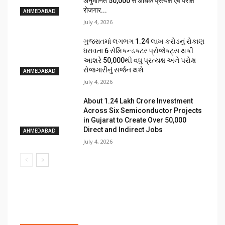
अनुमानित 50,000 से अधिक प्रत्यक्ष एवं परोक्ष
रोजगार...
AHMEDABAD
July 4, 2026
ગુજરાતમાં લગભગ ₹1.24 લાખ કરોડનું રોકાણ
ધરાવતા 6 સેમિકન્ડક્ટર પ્રોજેક્ટ્સ થકી
આશરે 50,000થી વધુ પ્રત્યક્ષ અને પરોક્ષ
રોજગારીનું સર્જન થશે
AHMEDABAD
July 4, 2026
About ₹1.24 Lakh Crore Investment
Across Six Semiconductor Projects
in Gujarat to Create Over 50,000
Direct and Indirect Jobs
AHMEDABAD
July 4, 2026