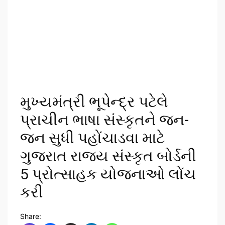
મુખ્યમંત્રી ભૂપેન્દ્ર પટેલે
પ્રાચીન ભાષા સંસ્કૃતને જન-
જન સુધી પહોંચાડવા માટે
ગુજરાત રાજ્ય સંસ્કૃત બોર્ડની
5 પ્રોત્સાહક યોજનાઓ લોંચ
કરી
Share: