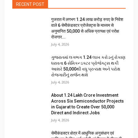
RECENT POST
गुजरात में लगभग 1.24 लाख करोड़ रुपए के निवेश
वाले 6 सेमीकंडक्टर प्रोजेक्ट्स के माध्यम से
अनुमानित 50,000 से अधिक प्रत्यक्ष एवं परोक्ष
रोजगार...
July 4, 2026
ગુજરાતમાં લગભગ ₹1.24 લાખ કરોડનું રોકાણ
ધરાવતા 6 સેમિકન્ડક્ટર પ્રોજેક્ટ્સ થકી
આશરે 50,000થી વધુ પ્રત્યક્ષ અને પરોક્ષ
રોજગારીનું સર્જન થશે
July 4, 2026
About ₹1.24 Lakh Crore Investment
Across Six Semiconductor Projects
in Gujarat to Create Over 50,000
Direct and Indirect Jobs
July 4, 2026
सेमीकंडक्टर क्षेत्र में आधुनिक अनुसंधान एवं