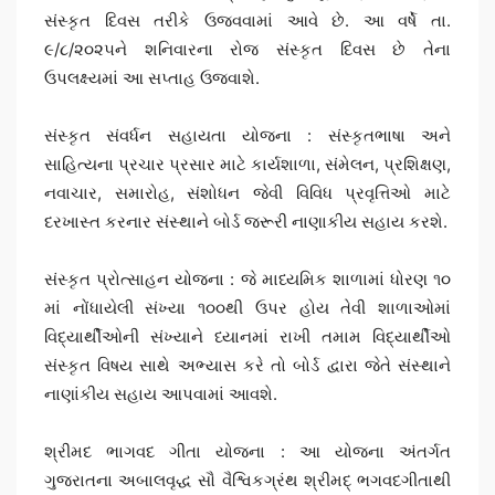
સંસ્કૃત દિવસ તરીકે ઉજવવામાં આવે છે. આ વર્ષે તા.
૯/૮/૨૦૨૫ને શનિવારના રોજ સંસ્કૃત દિવસ છે તેના
ઉપલક્ષ્યમાં આ સપ્તાહ ઉજવાશે.
સંસ્કૃત સંવર્ધન સહાયતા યોજના : સંસ્કૃતભાષા અને
સાહિત્યના પ્રચાર પ્રસાર માટે કાર્યશાળા, સંમેલન, પ્રશિક્ષણ,
નવાચાર, સમારોહ, સંશોધન જેવી વિવિધ પ્રવૃત્તિઓ માટે
દરખાસ્ત કરનાર સંસ્થાને બોર્ડ જરૂરી નાણાકીય સહાય કરશે.
સંસ્કૃત પ્રોત્સાહન યોજના : જે માધ્યમિક શાળામાં ધોરણ ૧૦
માં નોંધાયેલી સંખ્યા ૧૦૦થી ઉપર હોય તેવી શાળાઓમાં
વિદ્યાર્થીઓની સંખ્યાને ધ્યાનમાં રાખી તમામ વિદ્યાર્થીઓ
સંસ્કૃત વિષય સાથે અભ્યાસ કરે તો બોર્ડ દ્વારા જેતે સંસ્થાને
નાણાંકીય સહાય આપવામાં આવશે.
શ્રીમદ ભાગવદ ગીતા યોજના : આ યોજના અંતર્ગત
ગુજરાતના અબાલવૃદ્ધ સૌ વૈશ્વિકગ્રંથ શ્રીમદ્ ભગવદગીતાથી