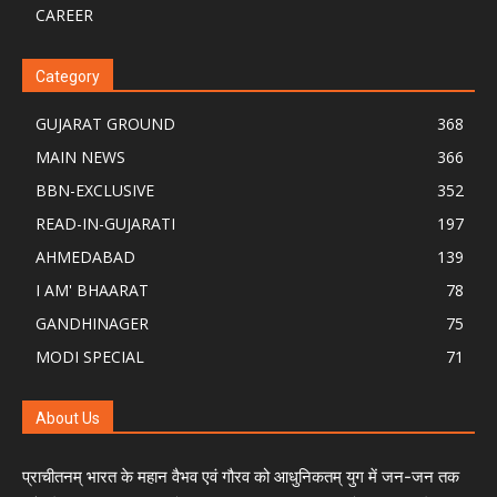
CAREER
Category
GUJARAT GROUND
368
MAIN NEWS
366
BBN-EXCLUSIVE
352
READ-IN-GUJARATI
197
AHMEDABAD
139
I AM' BHAARAT
78
GANDHINAGER
75
MODI SPECIAL
71
About Us
प्राचीतनम् भारत के महान वैभव एवं गौरव को आधुनिकतम् युग में जन-जन तक