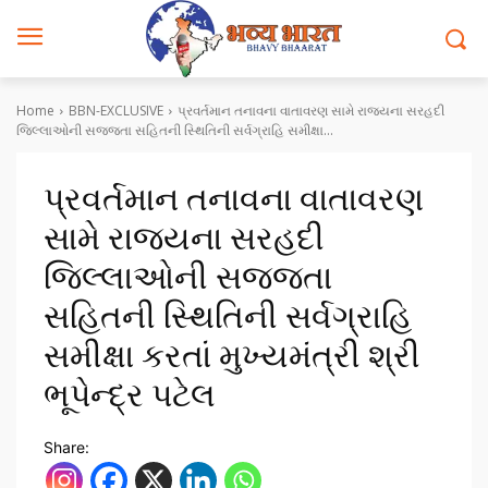
Home
BBN-EXCLUSIVE
પ્રવર્તમાન તનાવના વાતાવરણ સામે રાજ્યના સરહદી
જિલ્લાઓની સજ્જતા સહિતની સ્થિતિની સર્વગ્રાહિ સમીક્ષા...
પ્રવર્તમાન તનાવના વાતાવરણ
સામે રાજ્યના સરહદી
જિલ્લાઓની સજ્જતા
સહિતની સ્થિતિની સર્વગ્રાહિ
સમીક્ષા કરતાં મુખ્યમંત્રી શ્રી
ભૂપેન્દ્ર પટેલ
Share: