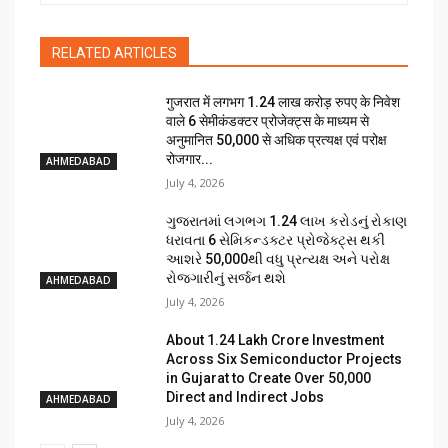
RELATED ARTICLES
गुजरात में लगभग 1.24 लाख करोड़ रुपए के निवेश
वाले 6 सेमीकंडक्टर प्रोजेक्ट्स के माध्यम से
अनुमानित 50,000 से अधिक प्रत्यक्ष एवं परोक्ष
रोजगार...
AHMEDABAD
July 4, 2026
ગુજરાતમાં લગભગ ₹1.24 લાખ કરોડનું રોકાણ
ધરાવતા 6 સેમિકન્ડક્ટર પ્રોજેક્ટ્સ થકી
આશરે 50,000થી વધુ પ્રત્યક્ષ અને પરોક્ષ
રોજગારીનું સર્જન થશે
AHMEDABAD
July 4, 2026
About ₹1.24 Lakh Crore Investment
Across Six Semiconductor Projects
in Gujarat to Create Over 50,000
Direct and Indirect Jobs
AHMEDABAD
July 4, 2026