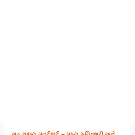
ગૃહ રાજ્ય મંત્રીશ્રી – મુખ્ય સચિવશ્રી અને