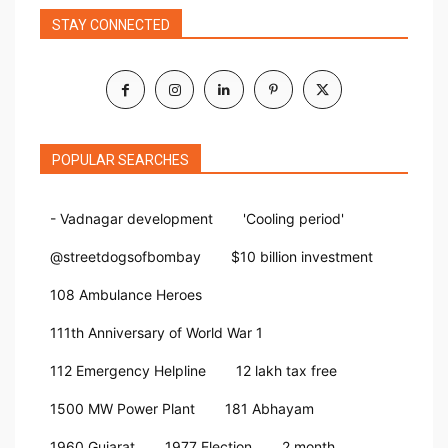
STAY CONNECTED
POPULAR SEARCHES
- Vadnagar development
'Cooling period'
@streetdogsofbombay
$10 billion investment
108 Ambulance Heroes
111th Anniversary of World War 1
112 Emergency Helpline
12 lakh tax free
1500 MW Power Plant
181 Abhayam
1960 Gujarat
1977 Election
2 month