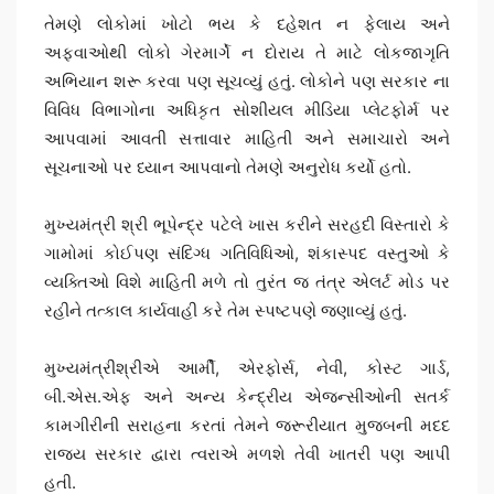
તેમણે લોકોમાં ખોટો ભય કે દહેશત ન ફેલાય અને
અફવાઓથી લોકો ગેરમાર્ગે ન દોરાય તે માટે લોકજાગૃતિ
અભિયાન શરૂ કરવા પણ સૂચવ્યું હતું. લોકોને પણ સરકાર ના
વિવિધ વિભાગોના અધિકૃત સોશીયલ મીડિયા પ્લેટફોર્મ પર
આપવામાં આવતી સત્તાવાર માહિતી અને સમાચારો અને
સૂચનાઓ પર ધ્યાન આપવાનો તેમણે અનુરોધ કર્યો હતો.
મુખ્યમંત્રી શ્રી ભૂપેન્દ્ર પટેલે ખાસ કરીને સરહદી વિસ્તારો કે
ગામોમાં કોઈપણ સંદિગ્ધ ગતિવિધિઓ, શંકાસ્પદ વસ્તુઓ કે
વ્યક્તિઓ વિશે માહિતી મળે તો તુરંત જ તંત્ર એલર્ટ મોડ પર
રહીને તત્કાલ કાર્યવાહી કરે તેમ સ્પષ્ટપણે જણાવ્યું હતું.
મુખ્યમંત્રીશ્રીએ આર્મી, એરફોર્સ, નેવી, કોસ્ટ ગાર્ડ,
બી.એસ.એફ અને અન્ય કેન્દ્રીય એજન્સીઓની સતર્ક
કામગીરીની સરાહના કરતાં તેમને જરૂરીયાત મુજબની મદદ
રાજ્ય સરકાર દ્વારા ત્વરાએ મળશે તેવી ખાતરી પણ આપી
હતી.