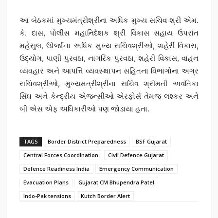
આ બેઠકમાં મુખ્યમંત્રીશ્રીના અધિક મુખ્ય સચિવ શ્રી એમ.
કે. દાસ, પોલીસ મહાનિદેશક શ્રી વિકાસ સહાય ઉપરાંત
મહેસુલ, ઊર્જાના અધિક મુખ્ય સચિવશ્રીઓ, શહેરી વિકાસ,
ઉદ્યોગ, પાણી પુરવઠા, નાગરિક પુરવઠા, શહેરી વિકાસ, વાહન
વ્યવહાર અને આપત્તિ વ્યવસ્થાપન સહિતના વિભાગોના અગ્ર
સચિવશ્રીઓ, મુખ્યમંત્રીશ્રીના સચિવ શ્રીમતી અવંતિકા
સિંઘ અને કેન્દ્રીય એજન્સીઓ એરફોર્સ તેમજ લશ્કર અને
બી એસ એફ અધિકારીઓ પણ જોડાયા હતા.
TAGS
Border District Preparedness
BSF Gujarat
Central Forces Coordination
Civil Defence Gujarat
Defence Readiness India
Emergency Communication
Evacuation Plans
Gujarat CM Bhupendra Patel
Indo-Pak tensions
Kutch Border Alert