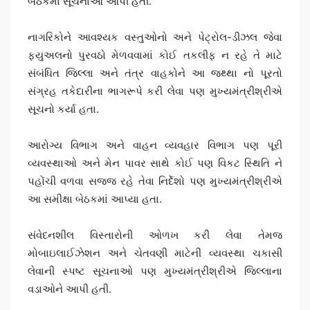
બેઠકમાં સૂચનાઓ આપી હતી.
નાગરિકોને આવશ્યક વસ્તુઓનો અને પેટ્રોલ-ડીઝલ જેવા
ફ્યુઅલનો પુરવઠો મેળવવામાં કોઈ તકલીફ ન રહે તે માટે
સંબંધિત જિલ્લા અને તંત્ર વાહકોને આ જથ્થા નો પૂરતો
સંગ્રહ તકેદારીના ભાગરૂપે કરી લેવા પણ મુખ્યમંત્રીશ્રીએ
સૂચનો કર્યા હતા.
આરોગ્ય વિભાગ અને વાહન વ્યવહાર વિભાગ પણ પૂરી
વ્યવસ્થાઓ અને મેન પાવર સાથે કોઈ પણ વિકટ સ્થિતિ ને
પહોંચી વળવા સજ્જ રહે તેવા નિર્દેશો પણ મુખ્યમંત્રીશ્રીએ
આ સમીક્ષા બેઠકમાં આપ્યા હતા.
સંવેદનશીલ વિસ્તારોની ઓળખ કરી લેવા તેમજ
મોબાઇલાઈઝેશન અને ચેતવણી માટેની વ્યવસ્થા ચકાસી
લેવાની સ્પષ્ટ સૂચનાઓ પણ મુખ્યમંત્રીશ્રીએ જિલ્લાના
વડાઓને આપી હતી.