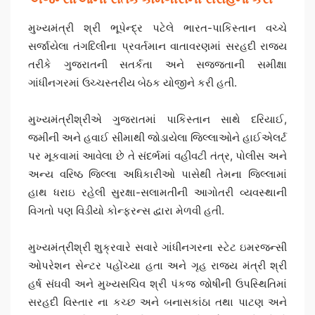
મુખ્યમંત્રી શ્રી ભૂપેન્દ્ર પટેલે ભારત-પાકિસ્તાન વચ્ચે
સર્જાયેલા તંગદિલીના પ્રવર્તમાન વાતાવરણમાં સરહદી રાજ્ય
તરીકે ગુજરાતની સતર્કતા અને સજ્જતાની સમીક્ષા
ગાંધીનગરમાં ઉચ્ચસ્તરીય બેઠક યોજીને કરી હતી.
મુખ્યમંત્રીશ્રીએ ગુજરાતમાં પાકિસ્તાન સાથે દરિયાઈ,
જમીની અને હવાઈ સીમાથી જોડાયેલા જિલ્લાઓને હાઈએલર્ટ
પર મૂકવામાં આવેલા છે તે સંદર્ભમાં વહીવટી તંત્ર, પોલીસ અને
અન્ય વરિષ્ઠ જિલ્લા અધિકારીઓ પાસેથી તેમના જિલ્લામાં
હાથ ધરાઇ રહેલી સુરક્ષા-સલામતીની આગોતરી વ્યવસ્થાની
વિગતો પણ વિડીયો કોન્ફરન્સ દ્વારા મેળવી હતી.
મુખ્યમંત્રીશ્રી શુક્રવારે સવારે ગાંધીનગરના સ્ટેટ ઇમરજન્સી
ઓપરેશન સેન્ટર પહોંચ્યા હતા અને ગૃહ રાજ્ય મંત્રી શ્રી
હર્ષ સંઘવી અને મુખ્યસચિવ શ્રી પંકજ જોષીની ઉપસ્થિતિમાં
સરહદી વિસ્તાર ના કચ્છ અને બનાસકાંઠા તથા પાટણ અને