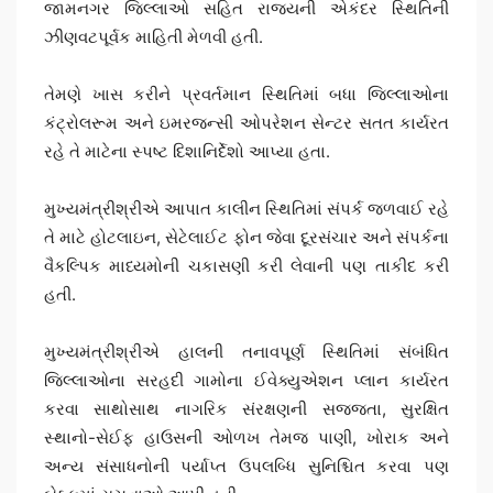
જામનગર જિલ્લાઓ સહિત રાજ્યની એકંદર સ્થિતિની
ઝીણવટપૂર્વક માહિતી મેળવી હતી.
તેમણે ખાસ કરીને પ્રવર્તમાન સ્થિતિમાં બધા જિલ્લાઓના
કંટ્રોલરૂમ અને ઇમરજન્સી ઓપરેશન સેન્ટર સતત કાર્યરત
રહે તે માટેના સ્પષ્ટ દિશાનિર્દેશો આપ્યા હતા.
મુખ્યમંત્રીશ્રીએ આપાત કાલીન સ્થિતિમાં સંપર્ક જળવાઈ રહે
તે માટે હોટલાઇન, સેટેલાઈટ ફોન જેવા દૂરસંચાર અને સંપર્કના
વૈકલ્પિક માધ્યમોની ચકાસણી કરી લેવાની પણ તાકીદ કરી
હતી.
મુખ્યમંત્રીશ્રીએ હાલની તનાવપૂર્ણ સ્થિતિમાં સંબંધિત
જિલ્લાઓના સરહદી ગામોના ઈવેક્યુએશન પ્લાન કાર્યરત
કરવા સાથોસાથ નાગરિક સંરક્ષણની સજ્જતા, સુરક્ષિત
સ્થાનો-સેઈફ હાઉસની ઓળખ તેમજ પાણી, ખોરાક અને
અન્ય સંસાધનોની પર્યાપ્ત ઉપલબ્ધિ સુનિશ્ચિત કરવા પણ