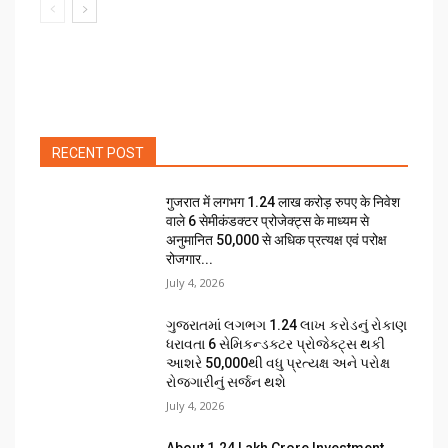
RECENT POST
गुजरात में लगभग 1.24 लाख करोड़ रुपए के निवेश
वाले 6 सेमीकंडक्टर प्रोजेक्ट्स के माध्यम से
अनुमानित 50,000 से अधिक प्रत्यक्ष एवं परोक्ष
रोजगार...
July 4, 2026
ગુજરાતમાં લગભગ ₹1.24 લાખ કરોડનું રોકાણ
ધરાવતા 6 સેમિકન્ડક્ટર પ્રોજેક્ટ્સ થકી
આશરે 50,000થી વધુ પ્રત્યક્ષ અને પરોક્ષ
રોજગારીનું સર્જન થશે
July 4, 2026
About ₹1.24 Lakh Crore Investment