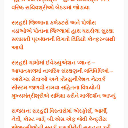
વરિષ્ઠ સચિવશ્રીઓ બેઠકમાં જોડાયા
સરહદી જિલ્લાના કલેક્ટરો અને પોલીસ
વડાઓએ પોતાના જિલ્લામાં હાથ ધરાયેલા સુરક્ષા
સલામતી પ્રબંધનની વિગતો વિડિયો કોન્ફરન્સથી
આપી
સરહદી ગામોમાં ઈવેક્યુએશન પ્લાન્ટ –
આપાતકાલમાં નાગરિક સંરક્ષણની ગતિવિધિઓ –
આરોગ્ય સેવાઓ અને કોમ્યુનીકેશન નેટવર્ક
સીસ્ટમ જાળવી રાખવા સહિતના વિષયોની
મુખ્યમંત્રીશ્રીએ સમિક્ષા કરીને માર્ગદર્શન આપ્યું
રાજ્યના સરહદી વિસ્તારોમાં એરફોર્સ, આર્મી,
નેવી, કોસ્ટ ગાર્ડ, બી.એસ.એફ જેવી કેન્દ્રીય
એજન્સીઓની સતર્ક કામગીરીની સરાહના કરી