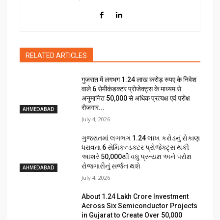
RELATED ARTICLES
गुजरात में लगभग 1.24 लाख करोड़ रुपए के निवेश
वाले 6 सेमीकंडक्टर प्रोजेक्ट्स के माध्यम से
अनुमानित 50,000 से अधिक प्रत्यक्ष एवं परोक्ष
रोजगार...
AHMEDABAD
July 4, 2026
ગુજરાતમાં લગભગ ₹1.24 લાખ કરોડનું રોકાણ
ધરાવતા 6 સેમિકન્ડક્ટર પ્રોજેક્ટ્સ થકી
આશરે 50,000થી વધુ પ્રત્યક્ષ અને પરોક્ષ
રોજગારીનું સર્જન થશે
AHMEDABAD
July 4, 2026
About ₹1.24 Lakh Crore Investment
Across Six Semiconductor Projects
in Gujarat to Create Over 50,000