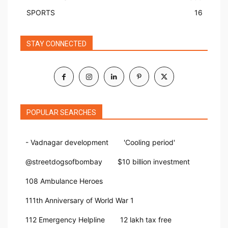
SPORTS
16
STAY CONNECTED
POPULAR SEARCHES
- Vadnagar development
'Cooling period'
@streetdogsofbombay
$10 billion investment
108 Ambulance Heroes
111th Anniversary of World War 1
112 Emergency Helpline
12 lakh tax free