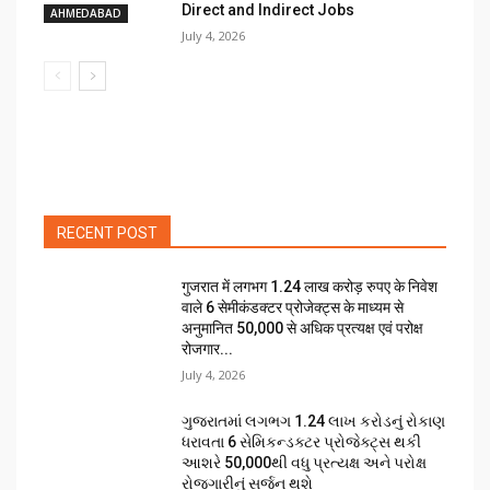
Direct and Indirect Jobs
AHMEDABAD
July 4, 2026
RECENT POST
गुजरात में लगभग 1.24 लाख करोड़ रुपए के निवेश
वाले 6 सेमीकंडक्टर प्रोजेक्ट्स के माध्यम से
अनुमानित 50,000 से अधिक प्रत्यक्ष एवं परोक्ष
रोजगार...
July 4, 2026
ગુજરાતમાં લગભગ ₹1.24 લાખ કરોડનું રોકાણ
ધરાવતા 6 સેમિકન્ડક્ટર પ્રોજેક્ટ્સ થકી
આશરે 50,000થી વધુ પ્રત્યક્ષ અને પરોક્ષ
રોજગારીનું સર્જન થશે