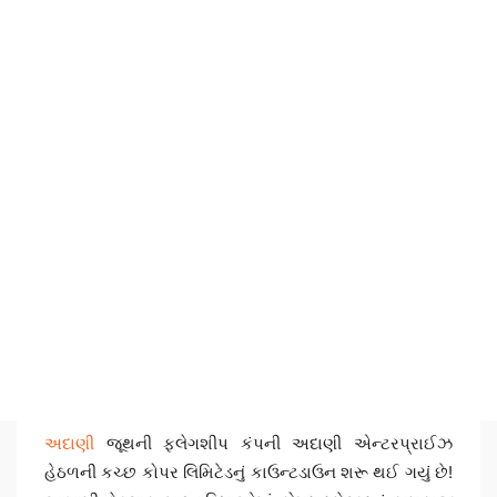
અદાણી
જૂથની ફ્લેગશીપ કંપની અદાણી એન્ટરપ્રાઈઝ
હેઠળની કચ્છ કોપર લિમિટેડનું કાઉન્ટડાઉન શરૂ થઈ ગયું છે!