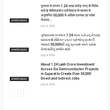
गुजरात में लगभग 1.24 लाख करोड़ रुपए के निवेश
वाले 6 सेमीकंडक्टर प्रोजेक्ट्स के माध्यम से
अनुमानित 50,000 से अधिक प्रत्यक्ष एवं परोक्ष
रोजगार...
AHMEDABAD
July 4, 2026
ગુજરાતમાં લગભગ ₹1.24 લાખ કરોડનું રોકાણ
ધરાવતા 6 સેમિકન્ડક્ટર પ્રોજેક્ટ્સ થકી
આશરે 50,000થી વધુ પ્રત્યક્ષ અને પરોક્ષ
રોજગારીનું સર્જન થશે
AHMEDABAD
July 4, 2026
About ₹1.24 Lakh Crore Investment
Across Six Semiconductor Projects
in Gujarat to Create Over 50,000
Direct and Indirect Jobs
AHMEDABAD
July 4, 2026