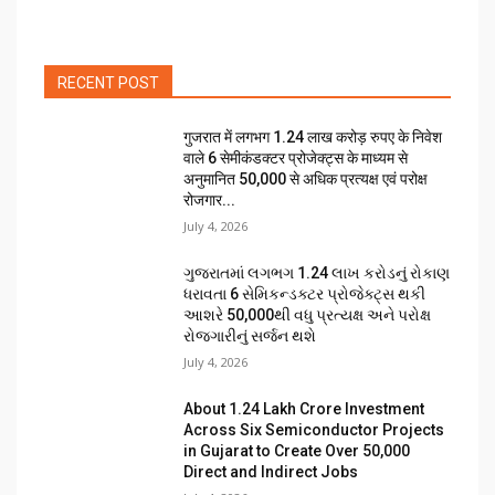
RECENT POST
गुजरात में लगभग 1.24 लाख करोड़ रुपए के निवेश
वाले 6 सेमीकंडक्टर प्रोजेक्ट्स के माध्यम से
अनुमानित 50,000 से अधिक प्रत्यक्ष एवं परोक्ष
रोजगार...
July 4, 2026
ગુજરાતમાં લગભગ ₹1.24 લાખ કરોડનું રોકાણ
ધરાવતા 6 સેમિકન્ડક્ટર પ્રોજેક્ટ્સ થકી
આશરે 50,000થી વધુ પ્રત્યક્ષ અને પરોક્ષ
રોજગારીનું સર્જન થશે
July 4, 2026
About ₹1.24 Lakh Crore Investment
Across Six Semiconductor Projects
in Gujarat to Create Over 50,000
Direct and Indirect Jobs