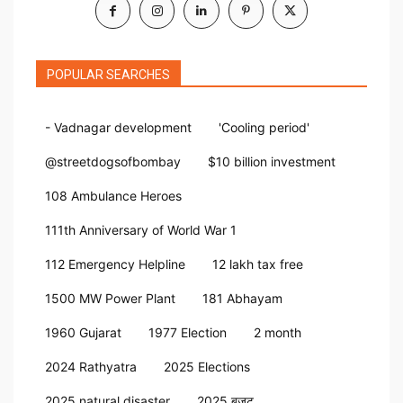
POPULAR SEARCHES
- Vadnagar development
'Cooling period'
@streetdogsofbombay
$10 billion investment
108 Ambulance Heroes
111th Anniversary of World War 1
112 Emergency Helpline
12 lakh tax free
1500 MW Power Plant
181 Abhayam
1960 Gujarat
1977 Election
2 month
2024 Rathyatra
2025 Elections
2025 natural disaster
2025 बजट