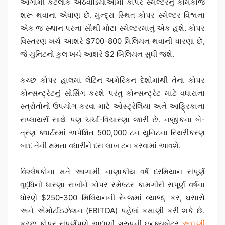
આગામી કેટલાક અઠવાડિયાઓમાં કોપર સ્મેલ્ટરનું કામકાજ
શરૂ થવાના એંધાણ છે. મુન્દ્રા સ્થિત કોપર સ્મેલ્ટર વિશ્વના
એક જ સ્થાન પરના સૌથી મોટા સ્મેલ્ટરમાંનું એક હશે. કોપર
વિસ્તરણ ખર્ચ આશરે $700-800 મિલિયન થવાની ધારણા છે,
જે યુનિટનો કુલ ખર્ચ આશરે $2 બિલિયન સુધી જશે.
કચ્છ કોપર હાલમાં લેટિન અમેરિકન દેશોમાંથી તેના કોપર
કોન્સન્ટ્રેટનું સોર્સિંગ કરશે પરંતુ કોન્સન્ટ્રેટ માટે વધારાના
સ્ત્રોતોનો ઉપયોગ કરવા માટે ઓસ્ટ્રેલિયા અને આફ્રિકાના
સપ્લાયર્સ સાથે પણ ચર્ચા-વિચારણા જારી છે. નજીકના બે-
ત્રણ ક્વાર્ટરમાં અપેક્ષિત 500,000 ટન યુનિટના સ્થિરીકરણ
બાદ તેની ક્ષમતા વધારીને દસ લાખ ટન કરવામાં આવશે.
વિશ્લેષકોના મતે આગામી નાણાકીય વર્ષ દરમિયાન સંપૂર્ણ
વૃદ્ધિની ધારણા રાખીને કોપર સ્મેલ્ટર કામગીરી સંપૂર્ણ વર્ષના
ધોરણે $250-300 મિલિયનની રેન્જમાં વ્યાજ, કર, ઘસારો
અને એમોર્ટાઇઝેશન (EBITDA) પહેલાં કમાણી કરી શકે છે.
કચ્છ કોપર સંપૂર્ણપણે અદાણી ગ્રુપની ઇન્ક્યુબેટર
અદાણી