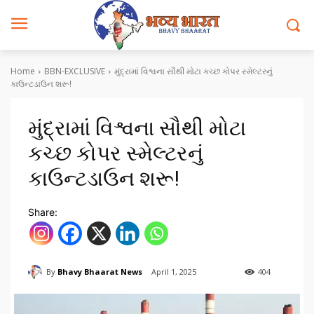
Home
BBN-EXCLUSIVE
મુંદ્રામાં વિશ્વના સૌથી મોટા કચ્છ કોપર સ્મેલ્ટરનું
કાઉન્ટડાઉન શરૂ!
મુંદ્રામાં વિશ્વના સૌથી મોટા
કચ્છ કોપર સ્મેલ્ટરનું
કાઉન્ટડાઉન શરૂ!
Share:
By
Bhavy Bhaarat News
April 1, 2025
404