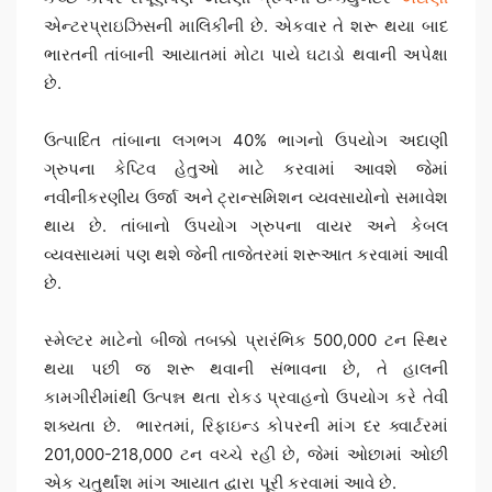
એન્ટરપ્રાઇઝિસની માલિકીની છે. એકવાર તે શરૂ થયા બાદ
ભારતની તાંબાની આયાતમાં મોટા પાયે ઘટાડો થવાની અપેક્ષા
છે.
ઉત્પાદિત તાંબાના લગભગ 40% ભાગનો ઉપયોગ અદાણી
ગ્રુપના કેપ્ટિવ હેતુઓ માટે કરવામાં આવશે જેમાં
નવીનીકરણીય ઉર્જા અને ટ્રાન્સમિશન વ્યવસાયોનો સમાવેશ
થાય છે. તાંબાનો ઉપયોગ ગ્રુપના વાયર અને કેબલ
વ્યવસાયમાં પણ થશે જેની તાજેતરમાં શરૂઆત કરવામાં આવી
છે.
સ્મેલ્ટર માટેનો બીજો તબક્કો પ્રારંભિક 500,000 ટન સ્થિર
થયા પછી જ શરૂ થવાની સંભાવના છે, તે હાલની
કામગીરીમાંથી ઉત્પન્ન થતા રોકડ પ્રવાહનો ઉપયોગ કરે તેવી
શક્યતા છે. ભારતમાં, રિફાઇન્ડ કોપરની માંગ દર ક્વાર્ટરમાં
201,000-218,000 ટન વચ્ચે રહી છે, જેમાં ઓછામાં ઓછી
એક ચતુર્થાંશ માંગ આયાત દ્વારા પૂરી કરવામાં આવે છે.