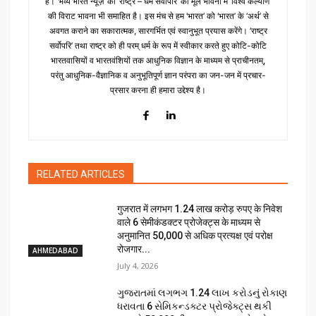
है। ‘भव्य भारत न्यूज़’ की ‘राष्ट्र – धर्म सर्वोपरि’ की मूल भावना में ‘विश्व कल्याण’
की विराट भावना भी समाहित है। इस मंच से हम ‘भारत’ को ‘भारत’ के ‘अर्थ’ से
अवगत कराने का सकारात्मक, सारगर्भित एवं स्वानुभूत प्रयास करेंगे। ‘राष्ट्र
सर्वोपरि’ तथा राष्ट्र को ही परम् धर्म के रूप में स्वीकार करते हुए कोटि-कोटि
भारतवासियों व भारतवंशियों तक आधुनिक विज्ञान के माध्यम से प्राचीनतम्,
परंतु आधुनिक-वैज्ञानिक व अनुभूतिपूर्ण ज्ञान परंपरा का जन-जन में प्रचार-
प्रसार करना ही हमारा उद्देश्य है।
RELATED ARTICLES
गुजरात में लगभग 1.24 लाख करोड़ रुपए के निवेश
वाले 6 सेमीकंडक्टर प्रोजेक्ट्स के माध्यम से
अनुमानित 50,000 से अधिक प्रत्यक्ष एवं परोक्ष
रोजगार...
AHMEDABAD
July 4, 2026
ગુજરાતમાં લગભગ ₹1.24 લાખ કરોડનું રોકાણ
ધરાવતા 6 સેમિકન્ડક્ટર પ્રોજેક્ટ્સ થકી