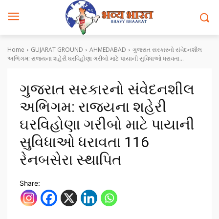
Home
GUJARAT GROUND
AHMEDABAD
ગુજરાત સરકારનો સંવેદનશીલ
અભિગમ: રાજ્યના શહેરી ઘરવિહોણા ગરીબો માટે પાયાની સુવિધાઓ ધરાવતા...
ગુજરાત સરકારનો સંવેદનશીલ
અભિગમ: રાજ્યના શહેરી
ઘરવિહોણા ગરીબો માટે પાયાની
સુવિધાઓ ધરાવતા 116
રેનબસેરા સ્થાપિત
Share: