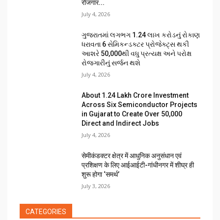
रोजगार...
July 4, 2026
ગુજરાતમાં લગભગ ₹1.24 લાખ કરોડનું રોકાણ
ધરાવતા 6 સેમિકન્ડક્ટર પ્રોજેક્ટ્સ થકી
આશરે 50,000થી વધુ પ્રત્યક્ષ અને પરોક્ષ
રોજગારીનું સર્જન થશે
July 4, 2026
About ₹1.24 Lakh Crore Investment
Across Six Semiconductor Projects
in Gujarat to Create Over 50,000
Direct and Indirect Jobs
July 4, 2026
सेमीकंडक्टर क्षेत्र में आधुनिक अनुसंधान एवं
प्रशिक्षण के लिए आईआईटी-गांधीनगर में शीघ्र ही
शुरू होगा ‘समर्थ’
July 3, 2026
CATEGORIES