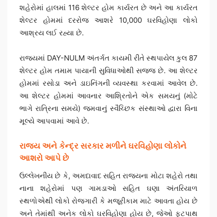
શહેરોમાં હાલમાં 116 શેલ્ટર હોમ કાર્યરત છે અને આ કાર્યરત
શેલ્ટર હોમમાં દરરોજ આશરે 10,000 ઘરવિહોણા લોકો
આશ્રય લઈ રહ્યા છે.
રાજ્યમાં DAY-NULM અંતર્ગત કાયમી રીતે સ્થપાયેલ કુલ 87
શેલ્ટર હોમ તમામ પાયાની સુવિધાઓથી સજ્જ છે. આ શેલ્ટર
હોમમાં રસોડા અને ડાઇનિંગની વ્યવસ્થા કરવામાં આવેલ છે.
આ શેલ્ટર હોમમાં આવનાર આશ્રિતોને એક સમયનું (મોટે
ભાગે રાત્રિના સમયે) જમવાનું સ્વૈચ્છિક સંસ્થાઓ દ્વારા વિના
મૂલ્યે આપવામાં આવે છે.
રાજ્ય અને કેન્દ્ર સરકાર મળીને ઘરવિહોણા લોકોને
આશરો આપે છે
ઉલ્લેખનીય છે કે, અમદાવાદ સહિત રાજ્યના મોટા શહેરો તથા
નાના શહેરોમાં પણ ગામડાઓ સહિત ઘણા અંતરિયાળ
સ્થળોએથી લોકો રોજગારી કે મજૂરીકામ માટે આવતા હોય છે
અને તેમાંથી અનેક લોકો ઘરવિહોણા હોય છે, જેઓ ફૂટપાથ