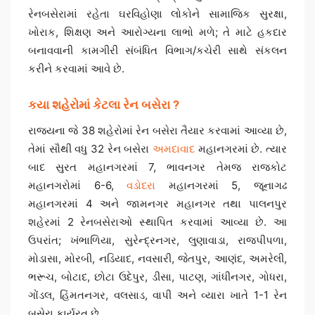
રેનબસેરામાં રહેતા ઘરવિહોણા લોકોને સામાજિક સુરક્ષા,
ખોરાક, શિક્ષણ અને આરોગ્યના લાભો મળે; તે માટે હકદાર
બનાવવાની કામગીરી સંબંધિત વિભાગ/કચેરી સાથે સંકલન
કરીને કરવામાં આવે છે.
કયા શહેરોમાં કેટલા રેન બસેરા ?
રાજ્યના જે 38 શહેરોમાં રેન બસેરા તૈયાર કરવામાં આવ્યા છે,
તેમાં સૌથી વધુ 32 રેન બસેરા
અમદાવાદ
મહાનગરમાં છે. ત્યાર
બાદ સુરત મહાનગરમાં 7, ભાવનગર તેમજ રાજકોટ
મહાનગરોમાં 6-6,
વડોદરા
મહાનગરમાં 5, જૂનાગઢ
મહાનગરમાં 4 અને જામનગર મહાનગર તથા પાલનપુર
શહેરમાં 2 રેનબસેરાઓ સ્થાપિત કરવામાં આવ્યા છે. આ
ઉપરાંત; ખંભાળિયા, સુરેન્દ્રનગર, લુણાવાડા, રાજપીપળા,
મોડાસા, મોરબી, નડિયાદ, નવસારી, જેતપુર, આણંદ, અમરેલી,
ભરૂચ, બોટાદ, છોટા ઉદેપુર, ડીસા, પાટણ, ગાંધીનગર, ગોધરા,
ગોંડલ, હિંમતનગર, વલસાડ, વાપી અને વ્યારા ખાતે 1-1 રેન
બસેરા કાર્યરત છે.