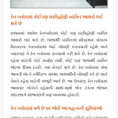
રેન બસેરામાં કોઈપણ ઘરવિહોણી વ્યક્તિ આશરો લઈ
શકે છે
રાજ્યમાં આવેલ રેનબસેરામાં કોઈ પણ ઘરવિહોણી વ્યક્તિ
આશરો લઈ શકે છે. લાભાર્થી વ્યક્તિએ સૌપ્રથમ પોતાના
વિસ્તારના રેનબસેરામાં જઈ નોંધણી કરાવવાની રહેશે અને
ત્યારબાદ તે રેન બસેરામાં રાતવાસો કરી શકે છે. રેન બસેરામાં
રહેવા માટેની કોઈ મર્યાદા નથી. કોઈ પણ લાભાર્થી વ્યક્તિ
જેટલા દિવસ ઇચ્છે, ત્યાં રોકાઈ શકે છે. રેન બસેરામાં સેવા
આપતી જે-તે સ્વૈચ્છિક સંસ્થા લાભાર્થીની નોંધણી કરે છે અને
તેમને રહેવા માટેની મંજૂરી આપે છે. આ ઉપરાંત; રેન બસેરામાં
આવનાર લોકોને રહેવાની સાથે-સાથે એક ટંકના ભોજન
(મોટાભાગે સાંજના)ની પણ વ્યવસ્થા હોય છે.
રેન બસેરામાં મળે છે ઘર જેવી આ મહત્વની સુવિધાઓ
રાજ્ય સરકાર દ્વારા શહેરી ઘરવિહોણા ગરીબો માટે બાંધવામાં