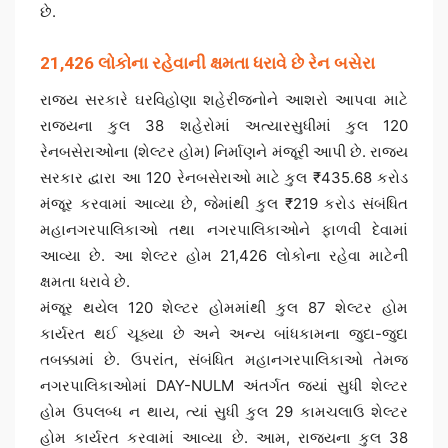
છે.
21,426 લોકોના રહેવાની ક્ષમતા ધરાવે છે રેન બસેરા
રાજ્ય સરકારે ઘરવિહોણા શહેરીજનોને આશરો આપવા માટે
રાજ્યના કુલ 38 શહેરોમાં અત્યારસુધીમાં કુલ 120
રેનબસેરાઓના (શેલ્ટર હોમ) નિર્માણને મંજૂરી આપી છે. રાજ્ય
સરકાર દ્વારા આ 120 રેનબસેરાઓ માટે કુલ ₹435.68 કરોડ
મંજૂર કરવામાં આવ્યા છે, જેમાંથી કુલ ₹219 કરોડ સંબંધિત
મહાનગરપાલિકાઓ તથા નગરપાલિકાઓને ફાળવી દેવામાં
આવ્યા છે. આ શેલ્ટર હોમ 21,426 લોકોના રહેવા માટેની
ક્ષમતા ધરાવે છે.
મંજૂર થયેલ 120 શેલ્ટર હોમમાંથી કુલ 87 શેલ્ટર હોમ
કાર્યરત થઈ ચૂક્યા છે અને અન્ય બાંધકામના જુદા-જુદા
તબક્કામાં છે. ઉપરાંત, સંબંધિત મહાનગરપાલિકાઓ તેમજ
નગરપાલિકાઓમાં DAY-NULM અંતર્ગત જ્યાં સુધી શેલ્ટર
હોમ ઉપલબ્ધ ન થાય, ત્યાં સુધી કુલ 29 કામચલાઉ શેલ્ટર
હોમ કાર્યરત કરવામાં આવ્યા છે. આમ, રાજ્યના કુલ 38