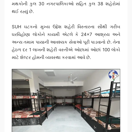
મથકોની કુલ 30 નગરપાલિકાઓ સહિત કુલ 38 શહેરોમાં
થઈ રહ્યું છે.
SUH ઘટકનો મુખ્ય ઉદ્દેશ શહેરી વિસ્તારના સૌથી ગરીબ
ઘરવિહોણા લોકોને કાયમી એટલે કે 24×7 આશ્રય અને
અન્ય તમામ પાયાની આવશ્યક સેવાઓ પૂરી પાડવાનો છે. તેના
હેઠળ દર 1 લાખની શહેરી વસ્તીએ ઓછામાં ઓછાં 100 લોકો
માટે શેલ્ટર હોમની વ્યવસ્થા કરવામાં આવે છે.