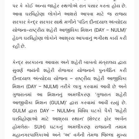
પર કે કોઈ અન્ય જાહેર સ્થળોએ રાત પસાર કરતા હોય છે.
આવા ઘરવિહોણા લોકોને આશરો આપવા માટે જ રાજ્ય
સરકાર કેન્દ્ર સરકાર સાથે મળીને ‘પંડિત દીનદયાલ અંત્યોદય
યોજના–રાષ્ટ્રીય શહેરી આજીવિકા મિશન (DAY – NULM)’
હેઠળ ઘરવિહોણા લોકોને આશ્રય આપવાનું ભગીરથ કાર્ય કરી
રહી છે.
કેન્દ્ર સરકારના આવાસ અને શહેરી બાબતો મંત્રાલય દ્વારા
સુવર્ણ જયંતી શહેરી રોજગાર યોજનાને પુનર્ગઠિત કરી
દીનદયાલ અંત્યોદય યોજના – રાષ્ટ્રીય શહેરી આજીવિકા
મિશન (DAY – NULM) તરીકે લાગુ કરવામાં આવી છે અને
ગુજરાતમાં આ મિશનનું અમલીકરણ ‘ગુજરાત શહેરી
આજીવીકા મિશન (GULM)’ દ્વારા કરવામાં આવી રહ્યું છે.
GULM દ્વારા DAY – NULMના વિવિધ ઘટકો પૈકી ‘શહેરી
ઘરવિહોણાઓ માટે આશ્રય સ્થાન’ (શેલ્ટર ફોર અર્બન
હોમલેસ- SUH) ઘટકનું અમલીકરણ રાજ્યની તમામ
મહાનગરપાલિકાઓ અને ‘અ’ વર્ગની તેમજ જિલ્લા મુખ્ય