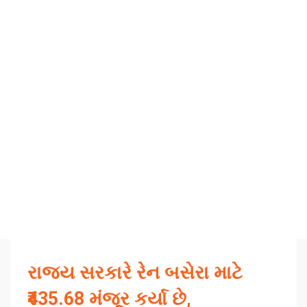
રાજ્ય સરકારે રેન બસેરા માટે
₹435.68 મંજૂર કર્યા છે,