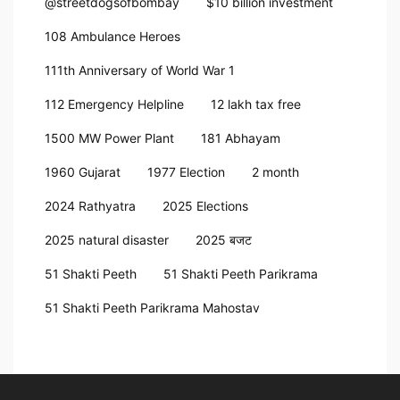
@streetdogsofbombay
$10 billion investment
108 Ambulance Heroes
111th Anniversary of World War 1
112 Emergency Helpline
12 lakh tax free
1500 MW Power Plant
181 Abhayam
1960 Gujarat
1977 Election
2 month
2024 Rathyatra
2025 Elections
2025 natural disaster
2025 बजट
51 Shakti Peeth
51 Shakti Peeth Parikrama
51 Shakti Peeth Parikrama Mahostav