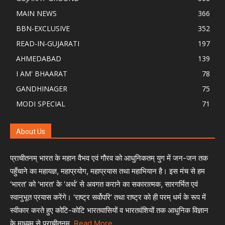
MAIN NEWS
366
BBN-EXCLUSIVE
352
READ-IN-GUJARATI
197
AHMEDABAD
139
I AM' BHAARAT
78
GANDHINAGER
75
MODI SPECIAL
71
About Us
प्राचीतनम् भारत के महान वैभव एवं गौरव को आधुनिकतम् युग में जन-जन तक
पहुँचाने का महायज्ञ, महाप्रयोग, महाप्रयास तथा महाभियान है। इस मंच से हम
‘भारत’ को ‘भारत’ के ‘अर्थ’ से अवगत कराने का सकारात्मक, सारगर्भित एवं
स्वानुभूत प्रयास करेंगे। ‘राष्ट्र सर्वोपरि’ तथा राष्ट्र को ही परम् धर्म के रूप में
स्वीकार करते हुए कोटि-कोटि भारतवासियों व भारतवंशियों तक आधुनिक विज्ञान
के माध्यम से प्राचीतनम्,
Read More