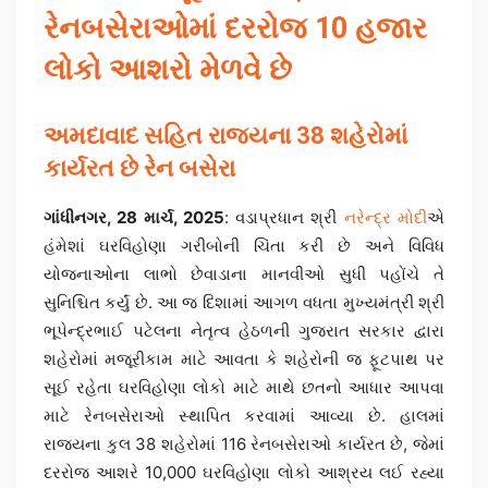
રેનબસેરાઓમાં દરરોજ 10 હજાર
લોકો આશરો મેળવે છે
અમદાવાદ સહિત રાજ્યના 38 શહેરોમાં
કાર્યરત છે રેન બસેરા
ગાંધીનગર, 28 માર્ચ, 2025
: વડાપ્રધાન શ્રી
નરેન્દ્ર મોદી
એ
હંમેશાં ઘરવિહોણા ગરીબોની ચિંતા કરી છે અને વિવિધ
યોજનાઓના લાભો છેવાડાના માનવીઓ સુધી પહોંચે તે
સુનિશ્ચિત કર્યું છે. આ જ દિશામાં આગળ વધતા મુખ્યમંત્રી શ્રી
ભૂપેન્દ્રભાઈ પટેલના નેતૃત્વ હેઠળની ગુજરાત સરકાર દ્વારા
શહેરોમાં મજૂરીકામ માટે આવતા કે શહેરોની જ ફૂટપાથ પર
સૂઈ રહેતા ઘરવિહોણા લોકો માટે માથે છતનો આધાર આપવા
માટે રેનબસેરાઓ સ્થાપિત કરવામાં આવ્યા છે. હાલમાં
રાજ્યના કુલ 38 શહેરોમાં 116 રેનબસેરાઓ કાર્યરત છે, જેમાં
દરરોજ આશરે 10,000 ઘરવિહોણા લોકો આશ્રય લઈ રહ્યા