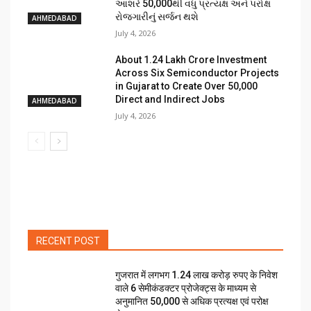
આશરે 50,000થી વધુ પ્રત્યક્ષ અને પરોક્ષ
રોજગારીનું સર્જન થશે
AHMEDABAD
July 4, 2026
About ₹1.24 Lakh Crore Investment
Across Six Semiconductor Projects
in Gujarat to Create Over 50,000
Direct and Indirect Jobs
AHMEDABAD
July 4, 2026
RECENT POST
गुजरात में लगभग 1.24 लाख करोड़ रुपए के निवेश
वाले 6 सेमीकंडक्टर प्रोजेक्ट्स के माध्यम से
अनुमानित 50,000 से अधिक प्रत्यक्ष एवं परोक्ष