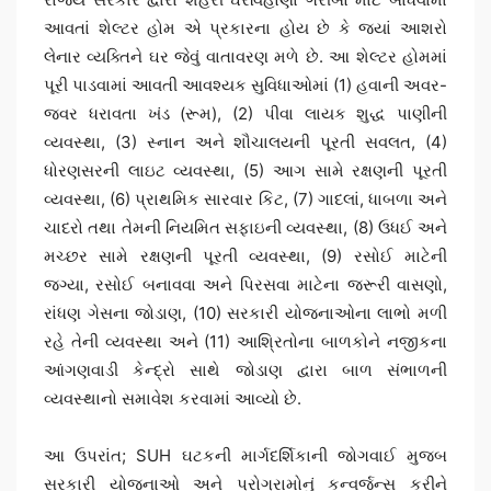
આવતાં શેલ્ટર હોમ એ પ્રકારના હોય છે કે જ્યાં આશરો
લેનાર વ્યક્તિને ઘર જેવું વાતાવરણ મળે છે. આ શેલ્ટર હોમમાં
પૂરી પાડવામાં આવતી આવશ્યક સુવિધાઓમાં (1) હવાની અવર-
જવર ધરાવતા ખંડ (રૂમ), (2) પીવા લાયક શુદ્ધ પાણીની
વ્યવસ્થા, (3) સ્નાન અને શૌચાલયની પૂરતી સવલત, (4)
ધોરણસરની લાઇટ વ્યવસ્થા, (5) આગ સામે રક્ષણની પૂરતી
વ્યવસ્થા, (6) પ્રાથમિક સારવાર કિટ, (7) ગાદલાં, ધાબળા અને
ચાદરો તથા તેમની નિયમિત સફાઇની વ્યવસ્થા, (8) ઉધઈ અને
મચ્છર સામે રક્ષણની પૂરતી વ્યવસ્થા, (9) રસોઈ માટેની
જગ્યા, રસોઈ બનાવવા અને પિરસવા માટેના જરૂરી વાસણો,
રાંધણ ગેસના જોડાણ, (10) સરકારી યોજનાઓના લાભો મળી
રહે તેની વ્યવસ્થા અને (11) આશ્રિતોના બાળકોને નજીકના
આંગણવાડી કેન્દ્રો સાથે જોડાણ દ્વારા બાળ સંભાળની
વ્યવસ્થાનો સમાવેશ કરવામાં આવ્યો છે.
આ ઉપરાંત; SUH ઘટકની માર્ગદર્શિકાની જોગવાઈ મુજબ
સરકારી યોજનાઓ અને પ્રોગ્રામોનું કન્વર્જન્સ કરીને