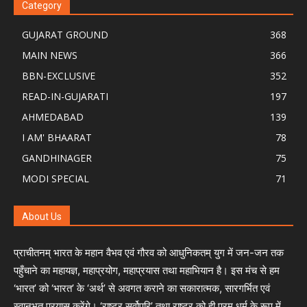
Category
GUJARAT GROUND
368
MAIN NEWS
366
BBN-EXCLUSIVE
352
READ-IN-GUJARATI
197
AHMEDABAD
139
I AM' BHAARAT
78
GANDHINAGER
75
MODI SPECIAL
71
About Us
प्राचीतनम् भारत के महान वैभव एवं गौरव को आधुनिकतम् युग में जन-जन तक
पहुँचाने का महायज्ञ, महाप्रयोग, महाप्रयास तथा महाभियान है। इस मंच से हम
‘भारत’ को ‘भारत’ के ‘अर्थ’ से अवगत कराने का सकारात्मक, सारगर्भित एवं
स्वानुभूत प्रयास करेंगे। ‘राष्ट्र सर्वोपरि’ तथा राष्ट्र को ही परम् धर्म के रूप में