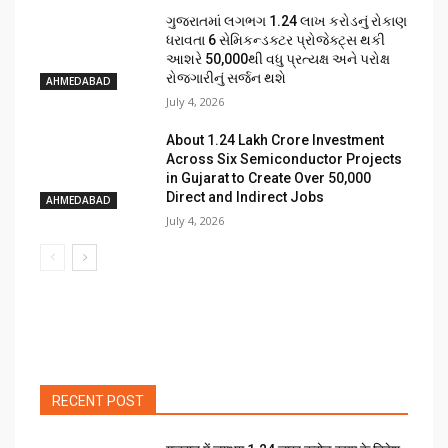
ગુજરાતમાં લગભગ ₹1.24 લાખ કરોડનું રોકાણ
ધરાવતા 6 સેમિકન્ડક્ટર પ્રોજેક્ટ્સ થકી
આશરે 50,000થી વધુ પ્રત્યક્ષ અને પરોક્ષ
રોજગારીનું સર્જન થશે
AHMEDABAD
July 4, 2026
About ₹1.24 Lakh Crore Investment
Across Six Semiconductor Projects
in Gujarat to Create Over 50,000
Direct and Indirect Jobs
AHMEDABAD
July 4, 2026
RECENT POST