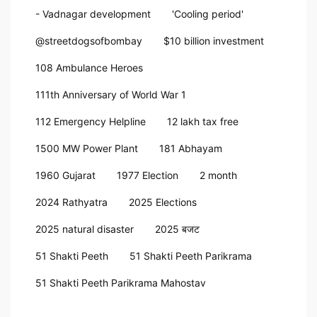
- Vadnagar development
'Cooling period'
@streetdogsofbombay
$10 billion investment
108 Ambulance Heroes
111th Anniversary of World War 1
112 Emergency Helpline
12 lakh tax free
1500 MW Power Plant
181 Abhayam
1960 Gujarat
1977 Election
2 month
2024 Rathyatra
2025 Elections
2025 natural disaster
2025 बजट
51 Shakti Peeth
51 Shakti Peeth Parikrama
51 Shakti Peeth Parikrama Mahostav