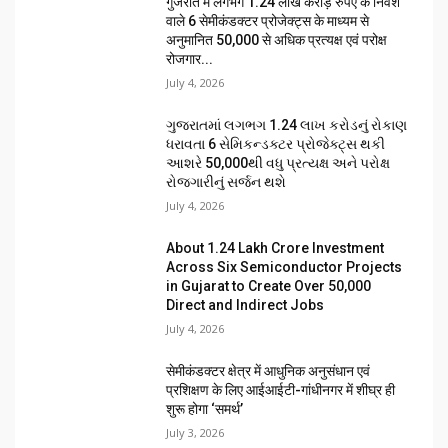
गुजरात में लगभग 1.24 लाख करोड़ रुपए के निवेश
वाले 6 सेमीकंडक्टर प्रोजेक्ट्स के माध्यम से
अनुमानित 50,000 से अधिक प्रत्यक्ष एवं परोक्ष
रोजगार...
July 4, 2026
ગુજરાતમાં લગભગ ₹1.24 લાખ કરોડનું રોકાણ
ધરાવતા 6 સેમિકન્ડક્ટર પ્રોજેક્ટ્સ થકી
આશરે 50,000થી વધુ પ્રત્યક્ષ અને પરોક્ષ
રોજગારીનું સર્જન થશે
July 4, 2026
About ₹1.24 Lakh Crore Investment
Across Six Semiconductor Projects
in Gujarat to Create Over 50,000
Direct and Indirect Jobs
July 4, 2026
सेमीकंडक्टर क्षेत्र में आधुनिक अनुसंधान एवं
प्रशिक्षण के लिए आईआईटी-गांधीनगर में शीघ्र ही
शुरू होगा ‘समर्थ’
July 3, 2026