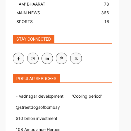
I AM' BHAARAT
78
MAIN NEWS
366
SPORTS
16
STAY CONNECTED
POPULAR SEARCHES
- Vadnagar development
'Cooling period'
@streetdogsofbombay
$10 billion investment
108 Ambulance Heroes