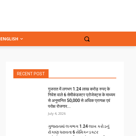
ENGLISH
RECENT POST
गुजरात में लगभग 1.24 लाख करोड़ रुपए के
निवेश वाले 6 सेमीकंडक्टर प्रोजेक्ट्स के माध्यम
से अनुमानित 50,000 से अधिक प्रत्यक्ष एवं
परोक्ष रोजगार...
July 4, 2026
ગુજરાતમાં લગભગ ₹1.24 લાખ કરોડનું
રોકાણ ધરાવતા 6 સેમિકન્ડક્ટર