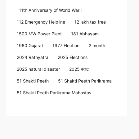
111th Anniversary of World War 1
112 Emergency Helpline
12 lakh tax free
1500 MW Power Plant
181 Abhayam
1960 Gujarat
1977 Election
2 month
2024 Rathyatra
2025 Elections
2025 natural disaster
2025 बजट
51 Shakti Peeth
51 Shakti Peeth Parikrama
51 Shakti Peeth Parikrama Mahostav